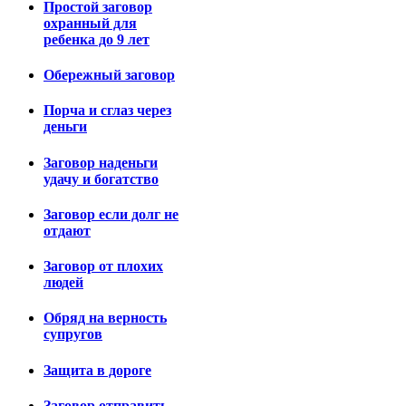
Простой заговор
охранный для
ребенка до 9 лет
Обережный заговор
Порча и сглаз через
деньги
Заговор наденьги
удачу и богатство
Заговор если долг не
отдают
Заговор от плохих
людей
Обряд на верность
супругов
Защита в дороге
Заговор отправить