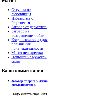
Магия
Отсушка от
любовницы
Избавилась от
безденежья
Заговор от дерматита
Заговор на
возвращение любви
Колдовской обряд для
повышения
привлекательности
Магия перекрестка
Повышение мужской
силы
Ваши
комментарии
Заговор от врагов. Очень
сильный заговор.
Надо читать свое имя