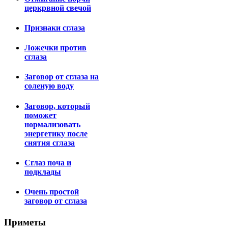
церкрвной свечой
Признаки сглаза
Ложечки против
сглаза
Заговор от сглаза на
соленую воду
Заговор, который
поможет
нормализовать
энергетику после
снятия сглаза
Сглаз поча и
подклады
Очень простой
заговор от сглаза
Приметы