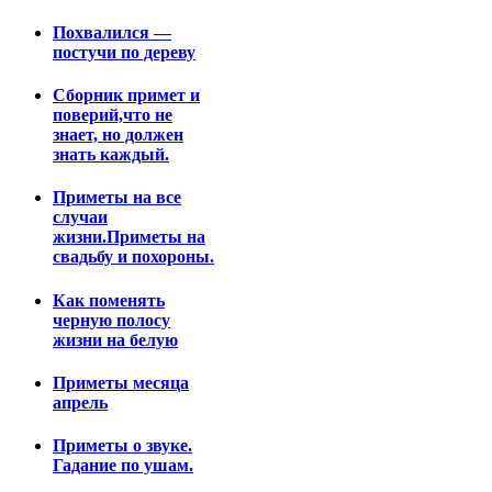
Похвалился —
постучи по дереву
Сборник примет и
поверий,что не
знает, но должен
знать каждый.
Приметы на все
случаи
жизни.Приметы на
свадьбу и похороны.
Как поменять
черную полосу
жизни на белую
Приметы месяца
апрель
Приметы о звуке.
Гадание по ушам.