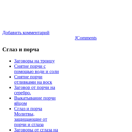
Добавить комментарий
JComments
Сглаз
и порча
Заговоры на троицу
Снятие порчи с
помощью води и соли
Снятие порчи
отливками на воск
Заговор от порчи на
серебро.
Выкатывание порчи
яйцом
Сглаз и порча
Молитвы,
защищающие от
порчи и сглаза
Заговоры от сглаза на