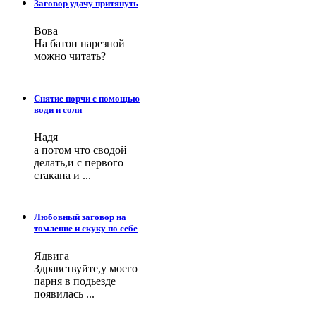
Заговор удачу притянуть
Вова
На батон нарезной
можно читать?
Снятие порчи с помощью
води и соли
Надя
а потом что сводой
делать,и с первого
стакана и ...
Любовный заговор на
томление и скуку по себе
Ядвига
Здравствуйте,у моего
парня в подьезде
появилась ...