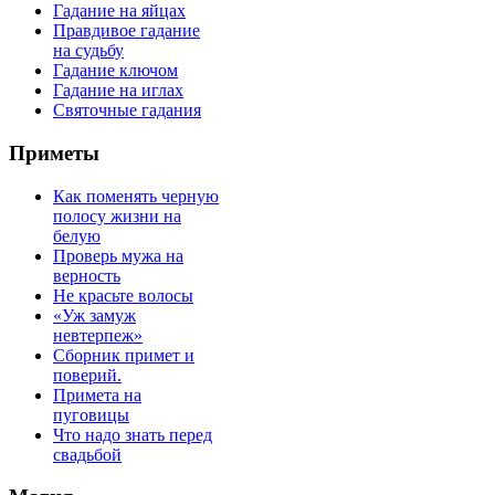
Гадание на яйцах
Правдивое гадание
на судьбу
Гадание ключом
Гадание на иглах
Святочные гадания
Приметы
Как поменять черную
полосу жизни на
белую
Проверь мужа на
верность
Не красьте волосы
«Уж замуж
невтерпеж»
Сборник примет и
поверий.
Примета на
пуговицы
Что надо знать перед
свадьбой