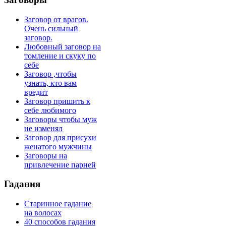
Заговор от врагов.
Очень сильный
заговор.
Любовный заговор на
томление и скуку по
себе
Заговор ,чтобы
узнать, кто вам
вредит
Заговор пришить к
себе любимого
Заговоры чтобы муж
не изменял
Заговор для присухи
женатого мужчины
Заговоры на
привлечение парней
Гадания
Старинное гадание
на волосах
40 способов гадания