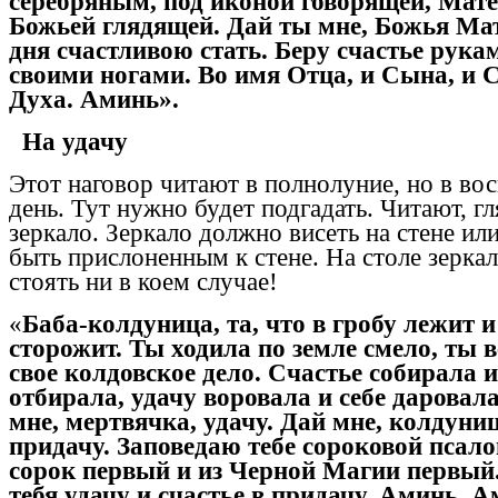
серебряным, под иконой говорящей, Мат
Божьей глядящей. Дай ты мне, Божья Мать
дня счастливою стать. Беру счастье рука
своими ногами. Во имя Отца, и Сына, и 
Духа. Аминь».
На удачу
Этот наговор читают в полнолуние, но в во
день. Тут нужно будет подгадать. Читают, гл
зеркало. Зеркало должно висеть на стене ил
быть прислоненным к стене. На столе зерка
стоять ни в коем случае!
«
Баба-колдуница, та, что в гробу лежит и
сторожит. Ты ходила по земле смело, ты
свое колдовское дело. Счастье собирала 
отбирала, удачу воровала и себе даровала
мне, мертвячка, удачу. Дай мне, колдуниц
придачу. Заповедаю тебе сороковой псал
сорок первый и из Черной Магии первый
тебя удачу и счастье в придачу. Аминь. А