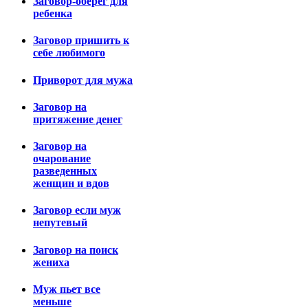
Заговор-оберег для
ребенка
Заговор пришить к
себе любимого
Приворот для мужа
Заговор на
притяжение денег
Заговор на
очарование
разведенных
женщин и вдов
Заговор если муж
непутевый
Заговор на поиск
жениха
Муж пьет все
меньше