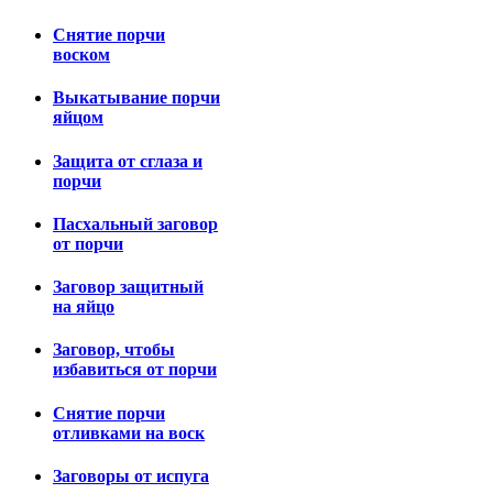
Снятие порчи
воском
Выкатывание порчи
яйцом
Защита от сглаза и
порчи
Пасхальный заговор
от порчи
Заговор защитный
на яйцо
Заговор, чтобы
избавиться от порчи
Снятие порчи
отливками на воск
Заговоры от испуга