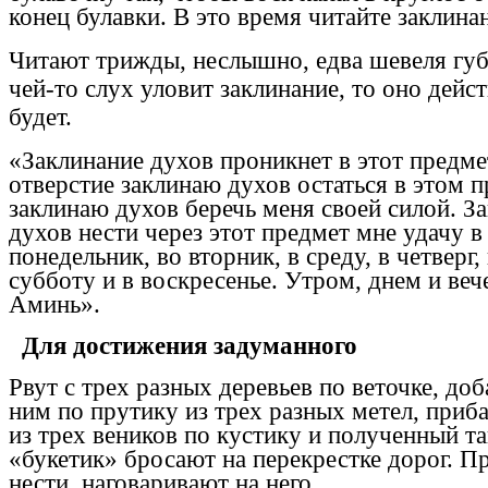
конец булавки. В это время читайте заклинан
Читают трижды, неслышно, едва шевеля губ
чей-то слух уловит заклинание, то оно дейст
будет.
«Заклинание духов проникнет в этот предмет
отверстие заклинаю духов остаться в этом п
заклинаю духов беречь меня своей силой. З
духов нести через этот предмет мне удачу в
понедельник, во вторник, в среду, в четверг,
субботу и в воскресенье. Утром, днем и веч
Аминь».
Для достижения задуманного
Рвут с трех разных деревьев по веточке, до
ним по прутику из трех разных метел, приб
из трех веников по кустику и полученный т
«букетик» бросают на перекрестке дорог. П
нести, наговаривают на него.