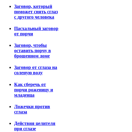
Заговор, который
поможет снять сглаз
с другого человека
Пасхальный заговор
от порчи
Заговор, чтобы
оставить порчу в
брошенном доме
Заговор от сглаза на
соленую воду
Как сберечь от
порчи роженицу и
младенца
Ложечки против
сглаза
Действия целителя
при сглазе