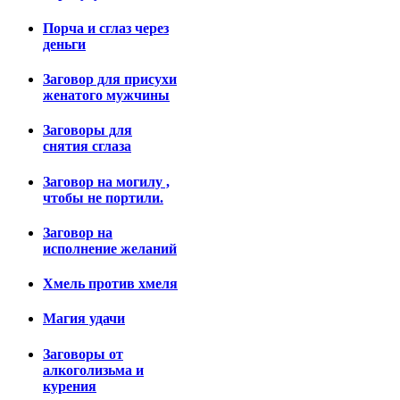
Порча и сглаз через
деньги
Заговор для присухи
женатого мужчины
Заговоры для
снятия сглаза
Заговор на могилу ,
чтобы не портили.
Заговор на
исполнение желаний
Хмель против хмеля
Магия удачи
Заговоры от
алкоголизьма и
курения