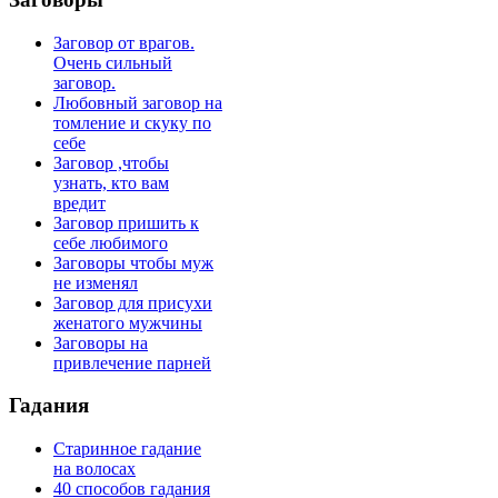
Заговор от врагов.
Очень сильный
заговор.
Любовный заговор на
томление и скуку по
себе
Заговор ,чтобы
узнать, кто вам
вредит
Заговор пришить к
себе любимого
Заговоры чтобы муж
не изменял
Заговор для присухи
женатого мужчины
Заговоры на
привлечение парней
Гадания
Старинное гадание
на волосах
40 способов гадания