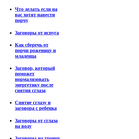
Что делать если на
вас хотят навести
порчу
Заговоры от испуга
Как сберечь от
порчи роженицу и
младенца
Заговор, который
поможет
нормализовать
энергетику после
снятия сглаза
Снятие сглазу и
заговора с ребенка
Заговоры от сглаза
на воду
Заговоры на троицу