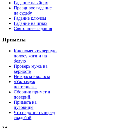
Гадание на яйцах
Правдивое гадание
на судьбу
Гадание ключом
Гадание на иглах
Святочные гадания
Приметы
Как поменять черную
полосу жизни на
белую
Проверь мужа на
верность
Не красьте волосы
«Уж замуж
невтерпеж»
Сборник примет и
поверий.
Примета на
пуговицы
Что надо знать перед
свадьбой