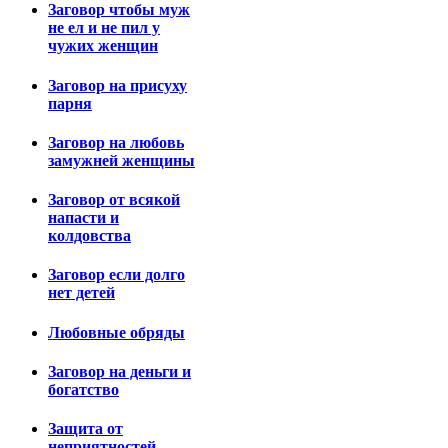
Заговор чтобы муж
не ел и не пил у
чужих женщин
Заговор на присуху
парня
Заговор на любовь
замужней женщины
Заговор от всякой
напасти и
колдовства
Заговор если долго
нет детей
Любовные обряды
Заговор на деньги и
богатство
Защита от
неприятностей