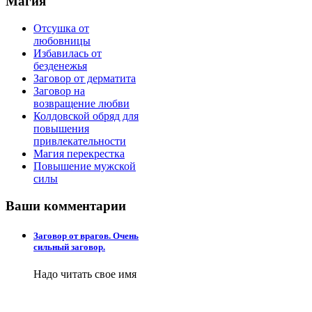
Магия
Отсушка от
любовницы
Избавилась от
безденежья
Заговор от дерматита
Заговор на
возвращение любви
Колдовской обряд для
повышения
привлекательности
Магия перекрестка
Повышение мужской
силы
Ваши
комментарии
Заговор от врагов. Очень
сильный заговор.
Надо читать свое имя