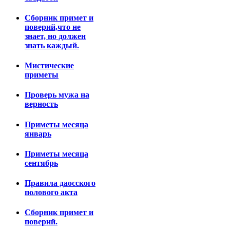
Сборник примет и
поверий,что не
знает, но должен
знать каждый.
Мистические
приметы
Проверь мужа на
верность
Приметы месяца
январь
Приметы месяца
сентябрь
Правила даосского
полового акта
Сборник примет и
поверий.