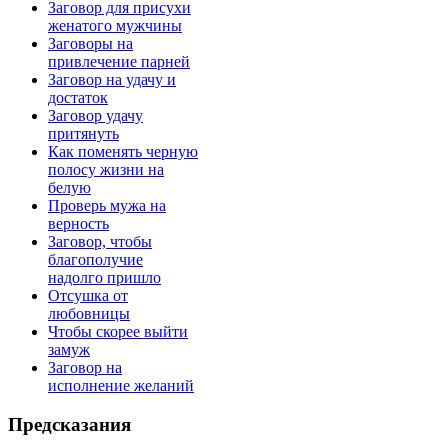
Заговор для присухи
женатого мужчины
Заговоры на
привлечение парней
Заговор на удачу и
достаток
Заговор удачу
притянуть
Как поменять черную
полосу жизни на
белую
Проверь мужа на
верность
Заговор, чтобы
благополучие
надолго пришло
Отсушка от
любовницы
Чтобы скорее выйти
замуж
Заговор на
исполнение желаний
Предсказания