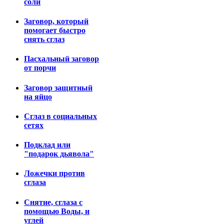
соли
Заговор, который
помогает быстро
снять сглаз
Пасхальный заговор
от порчи
Заговор защитный
на яйцо
Сглаз в социальных
сетях
Подклад или
"подарок дьявола"
Ложечки против
сглаза
Снятие, сглаза с
помощью Воды, и
углей