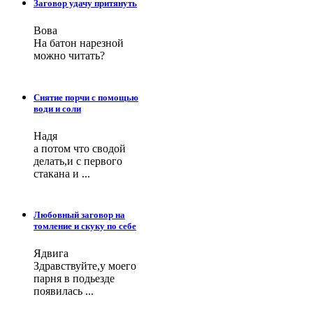
Заговор удачу притянуть
Вова
На батон нарезной
можно читать?
Снятие порчи с помощью
води и соли
Надя
а потом что сводой
делать,и с первого
стакана и ...
Любовный заговор на
томление и скуку по себе
Ядвига
Здравствуйте,у моего
парня в подьезде
появилась ...