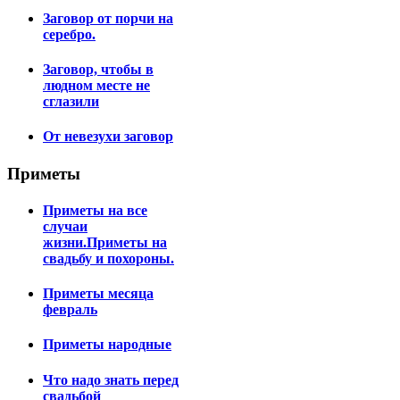
Заговор от порчи на
серебро.
Заговор, чтобы в
людном месте не
сглазили
От невезухи заговор
Приметы
Приметы на все
случаи
жизни.Приметы на
свадьбу и похороны.
Приметы месяца
февраль
Приметы народные
Что надо знать перед
свадьбой