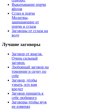
серебро.
Выкатывание порчи
яйцом
Сглаз и порча
Молитвы,
защищающие от
порчи и сглаза
Заговоры от сглаза на
воду
Лучшие
заговоры
Заговор от врагов.
Очень сильный
заговор.
Любовный заговор на
томление и скуку по
себе
Заговор ,чтобы
узнать, кто вам
вредит
Заговор пришить к
себе любимого
Заговоры чтобы муж
не изменял