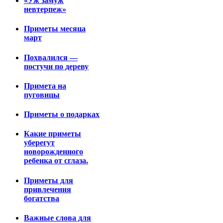
«Уж замуж
невтерпеж»
Приметы месяца
март
Похвалился —
постучи по дереву
Примета на
пуговицы
Приметы о подарках
Какие приметы
уберегут
новорожденного
ребенка от сглаза.
Приметы для
привлечения
богатства
Важные слова для