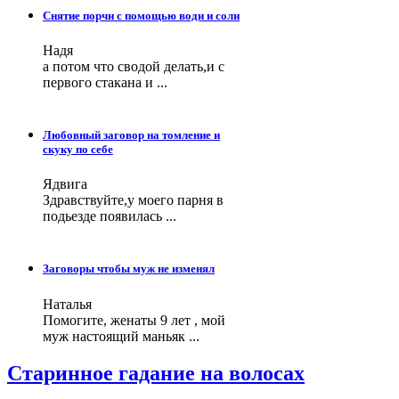
Снятие порчи с помощью води и соли
Надя
а потом что сводой делать,и с
первого стакана и ...
Любовный заговор на томление и
скуку по себе
Ядвига
Здравствуйте,у моего парня в
подьезде появилась ...
Заговоры чтобы муж не изменял
Наталья
Помогите, женаты 9 лет , мой
муж настоящий маньяк ...
Старинное гадание на волосах