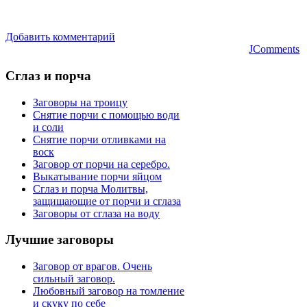
Добавить комментарий
JComments
Сглаз
и порча
Заговоры на троицу
Снятие порчи с помощью води
и соли
Снятие порчи отливками на
воск
Заговор от порчи на серебро.
Выкатывание порчи яйцом
Сглаз и порча Молитвы,
защищающие от порчи и сглаза
Заговоры от сглаза на воду
Лучшие
заговоры
Заговор от врагов. Очень
сильный заговор.
Любовный заговор на томление
и скуку по себе