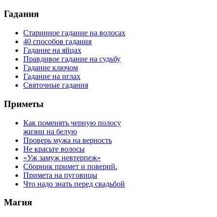
Гадания
Старинное гадание на волосах
40 способов гадания
Гадание на яйцах
Правдивое гадание на судьбу
Гадание ключом
Гадание на иглах
Святочные гадания
Приметы
Как поменять черную полосу
жизни на белую
Проверь мужа на верность
Не красьте волосы
«Уж замуж невтерпеж»
Сборник примет и поверий.
Примета на пуговицы
Что надо знать перед свадьбой
Магия