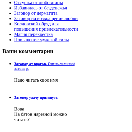
Отсушка от любовницы
Избавилась от безденежья
Заговор от дерматита
Заговор на возвращение любви
Колдовской обряд для
повышения привлекательности
Магия перекрестка
Повышение мужской силы
Ваши
комментарии
Заговор от врагов. Очень сильный
заговор.
Надо читать свое имя
Заговор удачу притянуть
Вова
На батон нарезной можно
читать?