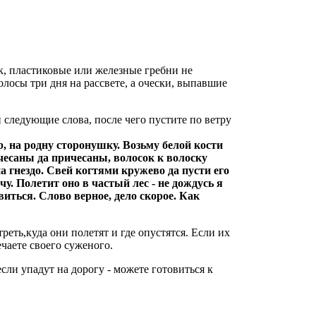
к, пластиковые или железные гребни не
олосы три дня на рассвете, а очески, выпавшие
и следующие слова, после чего пустите по ветру
р, на родну сторонушку. Возьму белой кости
чесаны да причесаны, волосок к волоску
а гнездо. Свей когтями кружево да пусти его
у. Полетит оно в частый лес - не дождусь я
виться. Слово верное, дело скорое. Как
еть,куда они полетят и где опустятся. Если их
ечаете своего суженого.
если упадут на дорогу - можете готовиться к