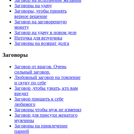
Заговор на исполнение желаний
Заговоры на удачу
Заговоры, чтобы принять
верное решение
Заговор на заговоренную
монету
Заговор на удачу в новом деле
Ниточка для везунчика
Заговоры на возврат долга
Заговоры
Заговор от врагов. Очень
сильный заговор.
Любовный заговор на томление
и скуку по себе
Заговор ,чтобы узнать, кто вам
вредит
Заговор пришить к себе
любимого
Заговоры чтобы муж не изменял
Заговор для присухи женатого
мужчины
Заговоры на привлечение
парней