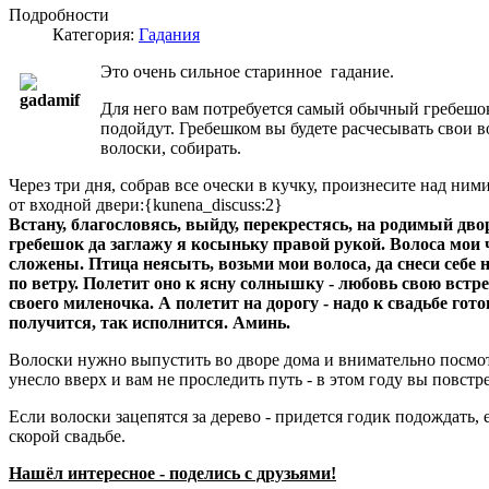
Подробности
Категория:
Гадания
Это очень сильное старинное гадание.
Для него вам потребуется самый обычный гребешо
подойдут. Гребешком вы будете расчесывать свои в
волоски, собирать.
Через три дня, собрав все очески в кучку, произнесите над ним
от входной двери:{kunena_discuss:2}
Встану, благословясь, выйду, перекрестясь, на родимый дво
гребешок да заглажу я косыньку правой рукой. Волоса мои 
сложены. Птица неясыть, возьми мои волоса, да снеси себе н
по ветру. Полетит оно к ясну солнышку - любовь свою встреч
своего миленочка. А полетит на дорогу - надо к свадьбе гото
получится, так исполнится. Аминь.
Волоски нужно выпустить во дворе дома и внимательно посмотр
унесло вверх и вам не проследить путь - в этом году вы повстр
Если волоски зацепятся за дерево - придется годик подождать, 
скорой свадьбе.
Нашёл
интересное
-
поделись с друзьями!