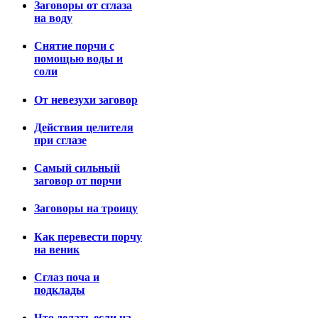
Заговоры от сглаза
на воду
Снятие порчи с
помощью воды и
соли
От невезухи заговор
Действия целителя
при сглазе
Самый сильный
заговор от порчи
Заговоры на троицу
Как перевести порчу
на веник
Сглаз поча и
подклады
Что делать если на