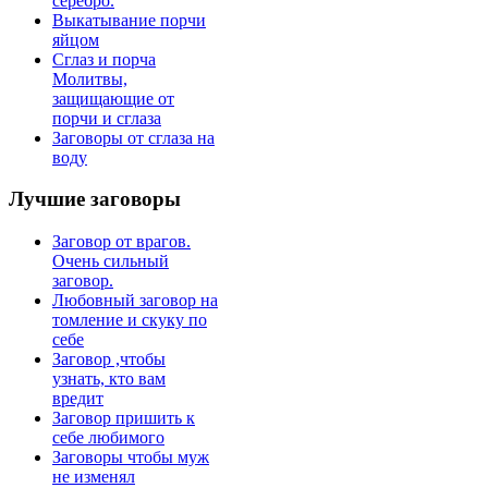
серебро.
Выкатывание порчи
яйцом
Сглаз и порча
Молитвы,
защищающие от
порчи и сглаза
Заговоры от сглаза на
воду
Лучшие
заговоры
Заговор от врагов.
Очень сильный
заговор.
Любовный заговор на
томление и скуку по
себе
Заговор ,чтобы
узнать, кто вам
вредит
Заговор пришить к
себе любимого
Заговоры чтобы муж
не изменял