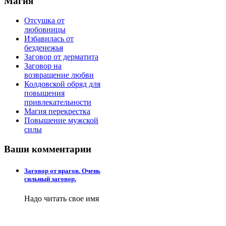
Магия
Отсушка от
любовницы
Избавилась от
безденежья
Заговор от дерматита
Заговор на
возвращение любви
Колдовской обряд для
повышения
привлекательности
Магия перекрестка
Повышение мужской
силы
Ваши
комментарии
Заговор от врагов. Очень
сильный заговор.
Надо читать свое имя