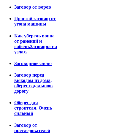
Заговор от воров
Простой заговор от
угона машины
Как уберечь воина
от ранений и
гибели.Заговоры на
узлах.
Заговорное слово
Заговор перед
выходом из дома,
оберег в дальнюю
дорогу
Оберег для
строителя. Очень
сильный
Заговор от
преследователей