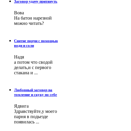
Заговор удачу притянуть
Вова
На батон нарезной
можно читать?
Снятие порчи с помощью
води и соли
Надя
а потом что сводой
делать,и с первого
стакана и ...
Любовный заговор на
томление и скуку по себе
Ядвига
Здравствуйте,у моего
парня в подьезде
появилась ...