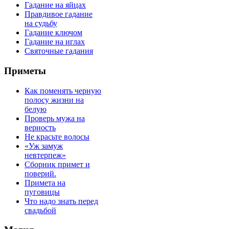
Гадание на яйцах
Правдивое гадание
на судьбу
Гадание ключом
Гадание на иглах
Святочные гадания
Приметы
Как поменять черную
полосу жизни на
белую
Проверь мужа на
верность
Не красьте волосы
«Уж замуж
невтерпеж»
Сборник примет и
поверий.
Примета на
пуговицы
Что надо знать перед
свадьбой