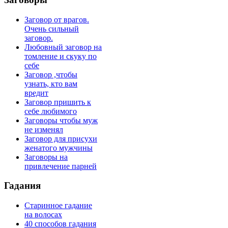
Заговор от врагов.
Очень сильный
заговор.
Любовный заговор на
томление и скуку по
себе
Заговор ,чтобы
узнать, кто вам
вредит
Заговор пришить к
себе любимого
Заговоры чтобы муж
не изменял
Заговор для присухи
женатого мужчины
Заговоры на
привлечение парней
Гадания
Старинное гадание
на волосах
40 способов гадания