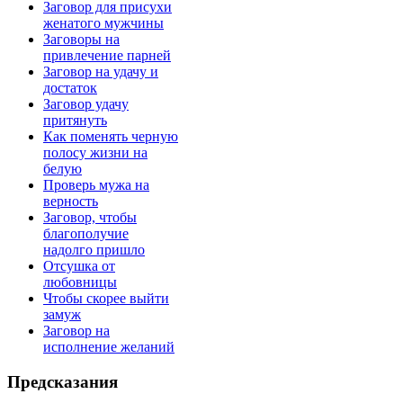
Заговор для присухи
женатого мужчины
Заговоры на
привлечение парней
Заговор на удачу и
достаток
Заговор удачу
притянуть
Как поменять черную
полосу жизни на
белую
Проверь мужа на
верность
Заговор, чтобы
благополучие
надолго пришло
Отсушка от
любовницы
Чтобы скорее выйти
замуж
Заговор на
исполнение желаний
Предсказания