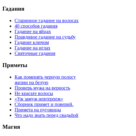
Гадания
Старинное гадание на волосах
40 способов гадания
Гадание на яйцах
Правдивое гадание на судьбу
Гадание ключом
Гадание на иглах
Святочные гадания
Приметы
Как поменять черную полосу
жизни на белую
Проверь мужа на верность
Не красьте волосы
«Уж замуж невтерпеж»
Сборник примет и поверий.
Примета на пуговицы
Что надо знать перед свадьбой
Магия