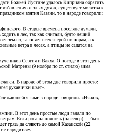
одати Божьей Иустине удалось Киприана обратить
 избавления от злых духов, существует молитва к
 праздником взятия Казани, то в народе говорили:
финского. В старые времена поселяне думали,
 ходить в лес, так как считали, будто леший
оет землю, загоняет всех зверей по норам, а к
сильные ветра в лесах, а птицы не садятся на
мучеников Сергия и Вакха. О погоде в этот день
ьской Матрены (9 ноября по ст. стилю) зима
елагеи. В народе об этом дне говорили просто:
гея рукавички шьет».
ближающейся зиме в народе говорили: «Ия-ков,
мпии. В этот день простые люди гадали по
 ветрам. Если рога на полночь (на север) — быть
дет грязь да слякоть до самой Казанской (22
 не нарядится».