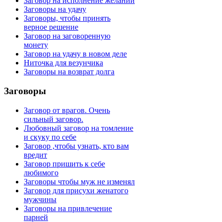
Заговор на исполнение желаний
Заговоры на удачу
Заговоры, чтобы принять
верное решение
Заговор на заговоренную
монету
Заговор на удачу в новом деле
Ниточка для везунчика
Заговоры на возврат долга
Заговоры
Заговор от врагов. Очень
сильный заговор.
Любовный заговор на томление
и скуку по себе
Заговор ,чтобы узнать, кто вам
вредит
Заговор пришить к себе
любимого
Заговоры чтобы муж не изменял
Заговор для присухи женатого
мужчины
Заговоры на привлечение
парней