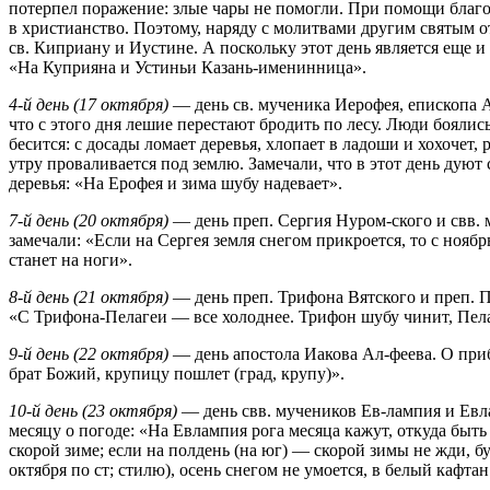
потерпел поражение: злые чары не помогли. При помощи благ
в христианство. Поэтому, наряду с молитвами другим святым от
св. Киприану и Иустине. А поскольку этот день является еще и
«На Куприяна и Устиньи Казань-именинница».
4-й день (17 октября)
— день св. мученика Иерофея, епископа А
что с этого дня лешие перестают бродить по лесу. Люди боялись
бесится: с досады ломает деревья, хлопает в ладоши и хохочет, р
утру проваливается под землю. Замечали, что в этот день дуют 
деревья: «На Ерофея и зима шубу надевает».
7-й день (20 октября)
— день преп. Сергия Нуром-ского и свв. 
замечали: «Если на Сергея земля снегом прикроется, то с ноябр
станет на ноги».
8-й день (21 октября)
— день преп. Трифона Вятского и преп. П
«С Трифона-Пелагеи — все холоднее. Трифон шубу чинит, Пела
9-й день (22 октября)
— день апостола Иакова Ал-феева. О при
брат Божий, крупицу пошлет (град, крупу)».
10-й день (23 октября)
— день свв. мучеников Ев-лампия и Евла
месяцу о погоде: «На Евлампия рога месяца кажут, откуда быть
скорой зиме; если на полдень (на юг) — скорой зимы не жди, бу
октября по ст; стилю), осень снегом не умоется, в белый кафтан