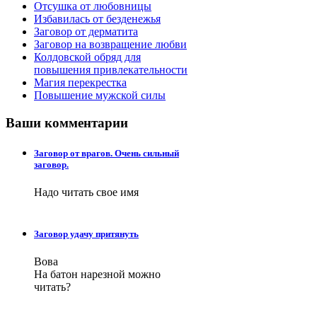
Отсушка от любовницы
Избавилась от безденежья
Заговор от дерматита
Заговор на возвращение любви
Колдовской обряд для
повышения привлекательности
Магия перекрестка
Повышение мужской силы
Ваши
комментарии
Заговор от врагов. Очень сильный
заговор.
Надо читать свое имя
Заговор удачу притянуть
Вова
На батон нарезной можно
читать?