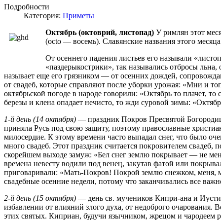
Подробности
Категория:
Приметы
Октябрь (октоврий, листопад)
У римлян этот меся
(octo — восемь). Славянские названия этого месяца
От осеннего падения листьев его называли «листо
«паздерыкострики», так назывались отбросы льна, 
называет еще его грязником — от осенних дождей, сопровожд
от свадеб, которые справляют после уборки урожая: «Мни и т
октябрьской погоде в народе говорили: «Октябрь то плачет, то с
березы и клена опадает нечисто, то жди суровой зимы: «Октябр
1-й день (14 октября)
— праздник Покров Пресвятой Богородицы
приняла Русь под свою защиту, поэтому православные христиане
милосердие. К этому времени часто выпадал снег, что было оч
много свадеб. Этот праздник считается покровителем свадеб, п
скорейшем выходе замуж: «Бел снег землю покрывает — не мен
времена невесту водили под венец, закутав фатой или покрыва
приговаривали: «Мать-Покров! Покрой землю снежком, меня, м
свадебные осенние недели, потому что заканчивались все важ
2-й день (15 октября)
— день св. мучеников Кипри-ана и Иусти
избавлении от влияний злого духа, от недоброго очарования. В
этих святых. Киприан, будучи язычником, жрецом и чародеем р