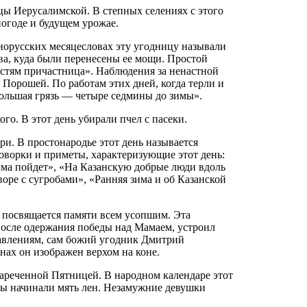
ы Иерусалимской. В степных селениях с этого
погоде и будущем урожае.
орусских месяцесловах эту угодницу называли
ва, куда были перенесены ее мощи. Простой
астям причастница». Наблюдения за ненастной
Порошей. По работам этих дней, когда терли и
большая грязь — четыре седмины до зимы».
о. В этот день убирали пчел с пасеки.
. В простонародье этот день называется
оворки и приметы, характеризующие этот день:
зима пойдет», «На Казанскую добрые люди вдоль
воре с сугробами», «Ранняя зима и об Казанской
 посвящается памяти всем усопшим. Эта
осле одержания победы над Мамаем, устроил
авлениям, сам божий угодник Дмитрий
нах он изображен верхом на коне.
ареченной Пятницей. В народном календаре этот
ны начинали мять лен. Незамужние девушки