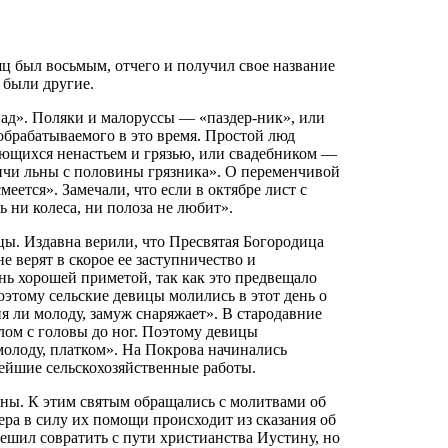
ц был восьмым, отчего и получил свое название
 были другие.
пад». Поляки и малоруссы — «паздер-ник», или
обрабатываемого в это время. Простой люд
ающихся ненастьем и грязью, или свадебником —
опчи льны с половины грязника». О переменчивой
меется». Замечали, что если в октябре лист с
ь ни колеса, ни полоза не любит».
. Издавна верили, что Пресвятая Богородица
 верят в скорое ее заступничество и
ень хорошей приметой, так как это предвещало
оэтому сельские девицы молились в этот день о
я ли молоду, замуж снаряжает». В стародавние
лом с головы до ног. Поэтому девицы
олоду, платком». На Покрова начинались
нейшие сельскохозяйственные работы.
ны. К этим святым обращались с молитвами об
ера в силу их помощи происходит из сказания об
ешил совратить с пути христианства Иустину, но