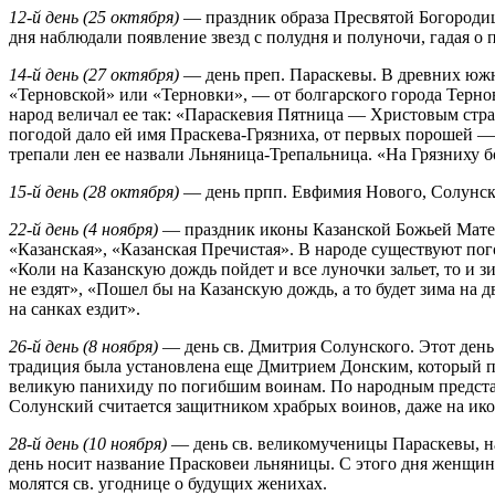
12-й день (25 октября)
— праздник образа Пресвятой Богородиц
дня наблюдали появление звезд с полудня и полуночи, гадая о 
14-й день (27 октября)
— день преп. Параскевы. В древних южн
«Терновской» или «Терновки», — от болгарского города Терно
народ величал ее так: «Параскевия Пятница — Христовым стр
погодой дало ей имя Праскева-Грязниха, от первых порошей — 
трепали лен ее назвали Льняница-Трепальница. «На Грязниху 
15-й день (28 октября)
— день прпп. Евфимия Нового, Солунског
22-й день (4 ноября)
— праздник иконы Казанской Божьей Матери
«Казанская», «Казанская Пречистая». В народе существуют пог
«Коли на Казанскую дождь пойдет и все луночки зальет, то и 
не ездят», «Пошел бы на Казанскую дождь, а то будет зима на д
на санках ездит».
26-й день (8 ноября)
— день св. Дмитрия Солунского. Этот день
традиция была установлена еще Дмитрием Донским, который п
великую панихиду по погибшим воинам. По народным предст
Солунский считается защитником храбрых воинов, даже на ико
28-й день (10 ноября)
— день св. великомученицы Параскевы, н
день носит название Прасковеи льняницы. С этого дня женщи
молятся св. угоднице о будущих женихах.