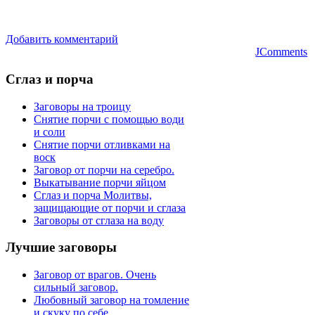
Добавить комментарий
JComments
Сглаз
и порча
Заговоры на троицу
Снятие порчи с помощью води
и соли
Снятие порчи отливками на
воск
Заговор от порчи на серебро.
Выкатывание порчи яйцом
Сглаз и порча Молитвы,
защищающие от порчи и сглаза
Заговоры от сглаза на воду
Лучшие
заговоры
Заговор от врагов. Очень
сильный заговор.
Любовный заговор на томление
и скуку по себе