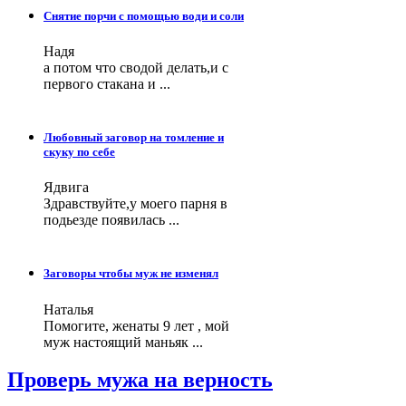
Снятие порчи с помощью води и соли
Надя
а потом что сводой делать,и с
первого стакана и ...
Любовный заговор на томление и
скуку по себе
Ядвига
Здравствуйте,у моего парня в
подьезде появилась ...
Заговоры чтобы муж не изменял
Наталья
Помогите, женаты 9 лет , мой
муж настоящий маньяк ...
Проверь мужа на верность