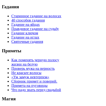
Гадания
Старинное гадание на волосах
40 способов гадания
Гадание на яйцах
Правдивое гадание на судьбу
Гадание ключом
Гадание на иглах
Святочные гадания
Приметы
Как поменять черную полосу
жизни на белую
Проверь мужа на верность
Не красьте волосы
«Уж замуж невтерпеж»
Сборник примет и поверий.
Примета на пуговицы
Что надо знать перед свадьбой
Магия