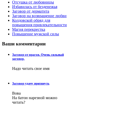
Отсушка от любовницы
Избавилась от безденежья
Заговор от дерматита
Заговор на возвращение любви
Колдовской обряд для
повышения привлекательности
Магия перекрестка
Повышение мужской силы
Ваши
комментарии
Заговор от врагов. Очень сильный
заговор.
Надо читать свое имя
Заговор удачу притянуть
Вова
На батон нарезной можно
читать?