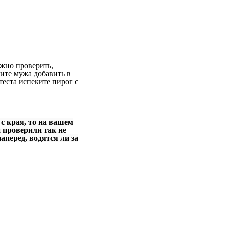
ожно проверить,
сите мужа добавить в
теста испеките пирог с
 с края, то на вашем
и проверили так не
аперед, водятся ли за