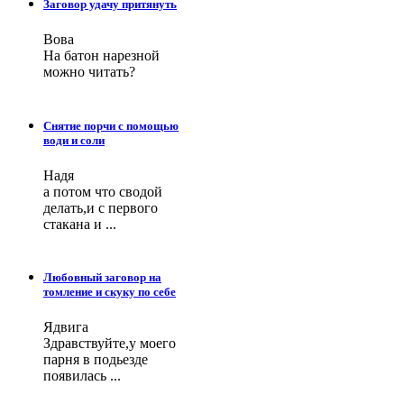
Заговор удачу притянуть
Вова
На батон нарезной
можно читать?
Снятие порчи с помощью
води и соли
Надя
а потом что сводой
делать,и с первого
стакана и ...
Любовный заговор на
томление и скуку по себе
Ядвига
Здравствуйте,у моего
парня в подьезде
появилась ...