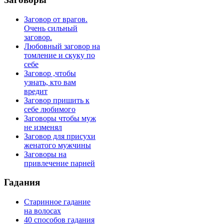
Заговор от врагов.
Очень сильный
заговор.
Любовный заговор на
томление и скуку по
себе
Заговор ,чтобы
узнать, кто вам
вредит
Заговор пришить к
себе любимого
Заговоры чтобы муж
не изменял
Заговор для присухи
женатого мужчины
Заговоры на
привлечение парней
Гадания
Старинное гадание
на волосах
40 способов гадания