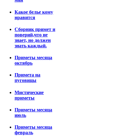
Какое белье кому
нравится
Сборник примет и
поверий,что не
знает, но должен
знать каждый.
Приметы месяца
октябрь
Примета на
пуговицы
Мистические
приметы
Приметы месяца
июль
Приметы месяца
февраль