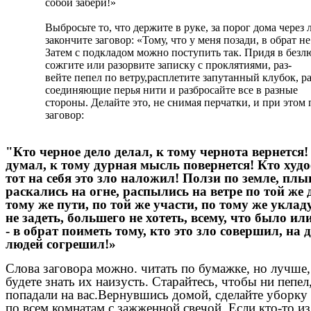
собой забери!»
Выбросьте то, что держите в руке, за порог дома через 
закончите заговор: «Тому, что у меня позади, в обрат не
Затем с подкладом можно поступить так. Придя в безл
сожгите или разорвите записку с проклятиями, раз-
вейте пепел по ветру,расплетите запутанный клубок, р
соединяющие перья нити и разбросайте все в разные
стороны. Делайте это, не снимая перчатки, и при этом
заговор:
"Кто черное дело делал, к тому чернота вернется!
думал, к тому дурная мысль повернется! Кто худо
тот на себя это зло наложил! Ползи по земле, плы
раскались на огне, распылись на ветре по той же 
тому же пути, по той же участи, по тому же уклад
не задеть, большего не хотеть, всему, что было и
- в обрат поиметь тому, кто это зло совершил, на
людей согрешил!»
Слова заговора можно. читать по бумажке, но лучше,
будете знать их наизусть. Старайтесь, чтобы ни пепе
попадали на вас.Вернувшись домой, сделайте уборку
по всем комнатам с зажженной свечой. Если кто-то и