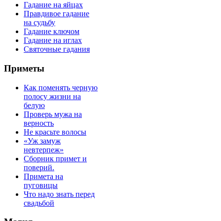
Гадание на яйцах
Правдивое гадание
на судьбу
Гадание ключом
Гадание на иглах
Святочные гадания
Приметы
Как поменять черную
полосу жизни на
белую
Проверь мужа на
верность
Не красьте волосы
«Уж замуж
невтерпеж»
Сборник примет и
поверий.
Примета на
пуговицы
Что надо знать перед
свадьбой