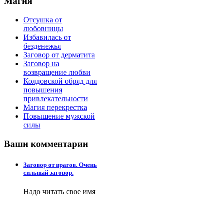
Магия
Отсушка от
любовницы
Избавилась от
безденежья
Заговор от дерматита
Заговор на
возвращение любви
Колдовской обряд для
повышения
привлекательности
Магия перекрестка
Повышение мужской
силы
Ваши
комментарии
Заговор от врагов. Очень
сильный заговор.
Надо читать свое имя