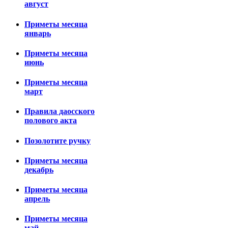
август
Приметы месяца
январь
Приметы месяца
июнь
Приметы месяца
март
Правила даосского
полового акта
Позолотите ручку
Приметы месяца
декабрь
Приметы месяца
апрель
Приметы месяца
май