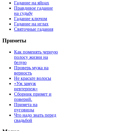
Гадание на яйцах
Правдивое гадание
на судьбу
Гадание ключом
Гадание на иглах
Святочные гадания
Приметы
Как поменять черную
полосу жизни на
белую
Проверь мужа на
верность
Не красьте волосы
«Уж замуж
невтерпеж»
Сборник примет и
поверий.
Примета на
пуговицы
Что надо знать перед
свадьбой