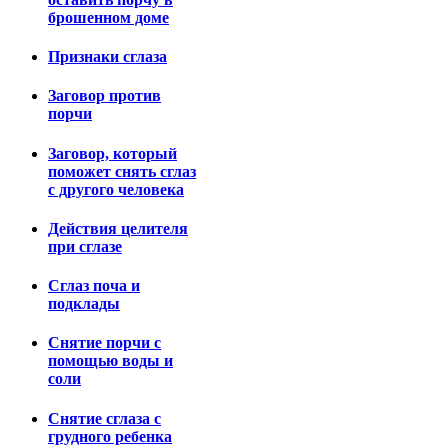
брошенном доме
Признаки сглаза
Заговор против
порчи
Заговор, который
поможет снять сглаз
с другого человека
Действия целителя
при сглазе
Сглаз поча и
подклады
Снятие порчи с
помощью воды и
соли
Снятие сглаза с
грудного ребенка