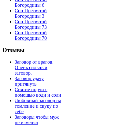
Богородицы 6
Сон Пресвятой
Богородицы 3
Сон Пресвятой
Богородицы 73
Сон Пресвятой
Богородицы 70
Отзывы
Заговор от врагов.
Очень сильный
заговор.
Заговор удачу
притянуть
Снятие порчи с
помощью води и соли
Любовный заговор на
томление и скуку по
себе
Заговоры чтобы муж
не изменял