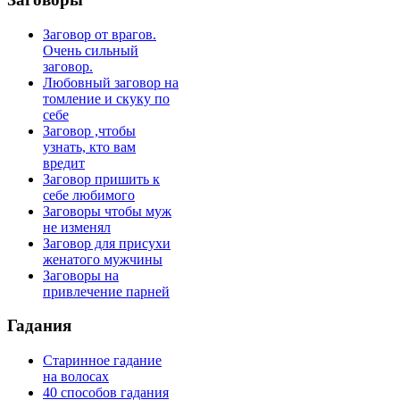
Заговор от врагов.
Очень сильный
заговор.
Любовный заговор на
томление и скуку по
себе
Заговор ,чтобы
узнать, кто вам
вредит
Заговор пришить к
себе любимого
Заговоры чтобы муж
не изменял
Заговор для присухи
женатого мужчины
Заговоры на
привлечение парней
Гадания
Старинное гадание
на волосах
40 способов гадания