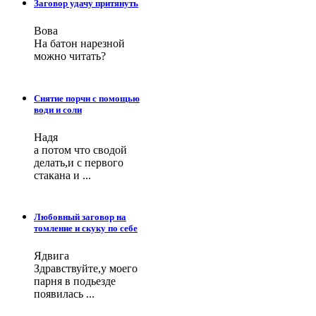
Заговор удачу притянуть
Вова
На батон нарезной
можно читать?
Снятие порчи с помощью
води и соли
Надя
а потом что сводой
делать,и с первого
стакана и ...
Любовный заговор на
томление и скуку по себе
Ядвига
Здравствуйте,у моего
парня в подьезде
появилась ...