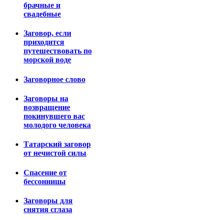
брачные и
свадебные
Заговор, если
приходится
путешествовать по
морской воде
Заговорное слово
Заговоры на
возвращение
покинувшего вас
молодого человека
Татарский заговор
от нечистой силы
Спасение от
бессонницы
Заговоры для
снятия сглаза