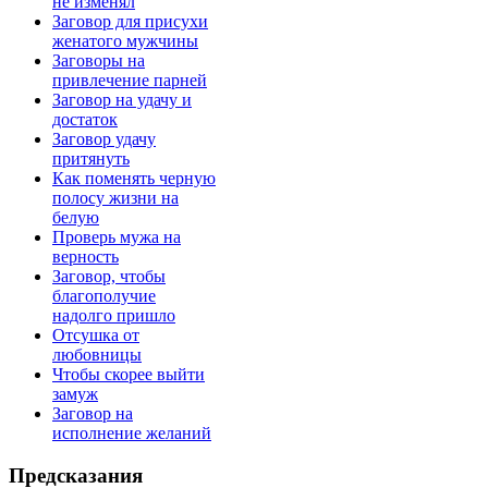
не изменял
Заговор для присухи
женатого мужчины
Заговоры на
привлечение парней
Заговор на удачу и
достаток
Заговор удачу
притянуть
Как поменять черную
полосу жизни на
белую
Проверь мужа на
верность
Заговор, чтобы
благополучие
надолго пришло
Отсушка от
любовницы
Чтобы скорее выйти
замуж
Заговор на
исполнение желаний
Предсказания