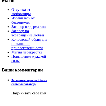
Магия
Отсушка от
любовницы
Избавилась от
безденежья
Заговор от дерматита
Заговор на
возвращение любви
Колдовской обряд для
повышения
привлекательности
Магия перекрестка
Повышение мужской
силы
Ваши
комментарии
Заговор от врагов. Очень
сильный заговор.
Надо читать свое имя