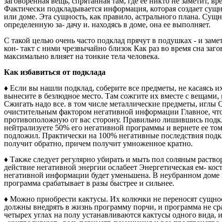
заговоренная вещь, спрятанная там, где ее никто не заметит, в
Фактически подкладывается информация, которая создает сущн
или доме. Эта сущность, как правило, астрального плана. Сущн
определенную за- дачу и. находясь в доме, она ее выполняет.
С такой целью очень часто подклад прячут в подушках - и заме
кон- такт с ними чрезвычайно близок Как раз во время сна заг
максимально влияет на тонкие тела человека.
Как избавиться от подклада
♦ Если вы нашли подклад, соберите все предметы, не касаясь и
вынесите в безлюдное место. Там сожгите их вместе с вещами,
Сжигать надо все. в том числе металлические предметы, иглы 
очистительным фактором негативной информации Главное, чт
противоположную от вас сторону. Правильно лишившись подк
нейтрализуете 50% его негативной программы и вернете ее тому
подложил. Практически на 100% негативные последствия подкл
получит обратно, причем получит умноженное кратно.
♦ Также следует регулярно убирать и мыть пол соляным раство
действие негативной энергии ослабеет Энергетическая ем- кост
негативной информации будет уменьшена. В неубранном доме 
программа срабатывает в разы быстрее и сильнее.
♦
Можно приобрести кактусы. Их колючки не переносят сущно
должны внедрять в жизнь программу порчи, и программа не ср
четырех углах на полу устанавливаются кактусы одного вида, и