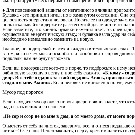
«контролируют» весь периметр помещения и все пространство
♦
Для повседневной защиты от негативного влияния пригодитс
Булавка - это принцип иглы, но в замкнутом состоянии. Она от
целостность энергетики человека. Носите ее на одежде за- стежк
ночь откалывайте и держите расстегнутой для очистки от нако
Если заметите, что кончик булавки изменил цвет, то. очевидно, 
осуществили энергетическую атаку, и булавка взяла удар на себ
необходимо немедленно заменить на новую.
Главное, не подозревайте всех и каждого в темных замыслах. 
в том, кого и чем могли оскорбить и возобновите справедливос
подклады вам не будут угрожать
Если вы подозреваете кого-то в порче. то подбросьте к нему не
рябиновую засохшую ветку и про себя скажите:
«К кому - со д
двор. Вот тебе отдарок за твой подарок. Авось, пригодиться 
сгодился мне. Аминь».
Если человек не виновен в порче, ему н
Мусор под порогом.
Если находите мусор около порога двери и явно знаете, что кто-
надо взять веник и со словами:
«Не сор и ссор не ко мне в дом, а от моего дома, от моего по
Отметать от себя на листок, завернуть все, и отнеся подальше о
читая «Отче наш» Пепел закопать, сверху крестом налить святу