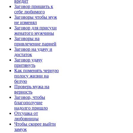
вредит
Заговор пришить к
себе любимого
Заговоры чтобы муж
не изменял
Заговор для присухи
женатого мужчины
Заговоры на
привлечение парней
Заговор на удачу и
достаток
Заговор удачу
притянуть
Как поменять черную
полосу жизни на
белую
Проверь мужа на
верность
Заговор, чтобы
благополучие
надолго пришло
Отсушка от
любовницы
Чтобы скорее выйти
замуж