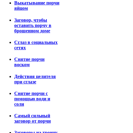
Выкатывание порчи
яйцом
Заговор, чтобы
оставить порчу в
брошенном доме
Сглаз в социальных
сетях
Снятие порчи
воском
Действия целителя
при сглазе
Снятие порчи с
помощью води и
соли
Самый сильный
заговор от порчи
Заговоры на троицу