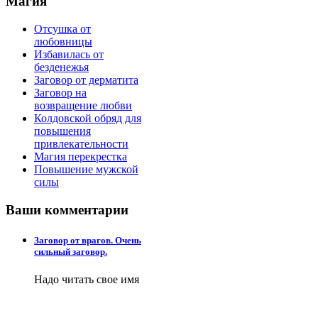
Магия
Отсушка от
любовницы
Избавилась от
безденежья
Заговор от дерматита
Заговор на
возвращение любви
Колдовской обряд для
повышения
привлекательности
Магия перекрестка
Повышение мужской
силы
Ваши
комментарии
Заговор от врагов. Очень
сильный заговор.
Надо читать свое имя