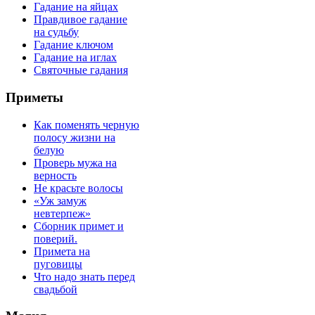
Гадание на яйцах
Правдивое гадание
на судьбу
Гадание ключом
Гадание на иглах
Святочные гадания
Приметы
Как поменять черную
полосу жизни на
белую
Проверь мужа на
верность
Не красьте волосы
«Уж замуж
невтерпеж»
Сборник примет и
поверий.
Примета на
пуговицы
Что надо знать перед
свадьбой