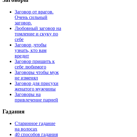
Заговор от врагов.
Очень сильный
заговор.
Любовный заговор на
томление и скуку по
себе
Заговор ,чтобы
узнать, кто вам
вредит
Заговор пришить к
себе любимого
Заговоры чтобы муж
не изменял
Заговор для присухи
женатого мужчины
Заговоры на
привлечение парней
Гадания
Старинное гадание
на волосах
40 способов гадания