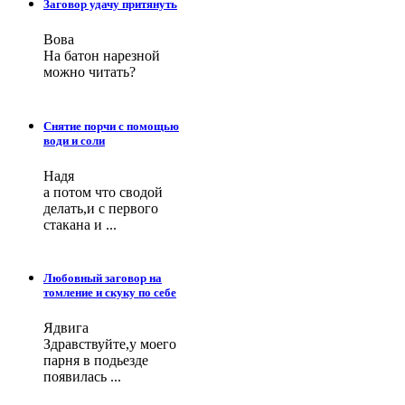
Заговор удачу притянуть
Вова
На батон нарезной
можно читать?
Снятие порчи с помощью
води и соли
Надя
а потом что сводой
делать,и с первого
стакана и ...
Любовный заговор на
томление и скуку по себе
Ядвига
Здравствуйте,у моего
парня в подьезде
появилась ...