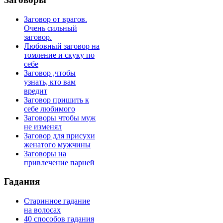
Заговор от врагов.
Очень сильный
заговор.
Любовный заговор на
томление и скуку по
себе
Заговор ,чтобы
узнать, кто вам
вредит
Заговор пришить к
себе любимого
Заговоры чтобы муж
не изменял
Заговор для присухи
женатого мужчины
Заговоры на
привлечение парней
Гадания
Старинное гадание
на волосах
40 способов гадания