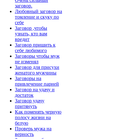
Очень сильный
заговор.
Любовный заговор на
томление и скуку по
себе
Заговор ,чтобы
узнать, кто вам
вредит
Заговор пришить к
себе любимого
Заговоры чтобы муж
не изменял
Заговор для присухи
женатого мужчины
Заговоры на
привлечение парней
Заговор на удачу и
достаток
Заговор удачу
притянуть
Как поменять черную
полосу жизни на
белую
Проверь мужа на
верность