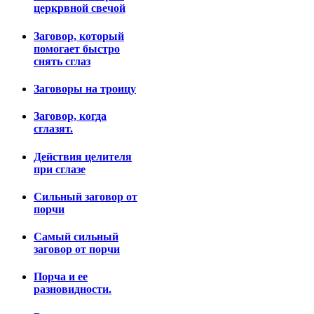
церкрвной свечой
Заговор, который
помогает быстро
снять сглаз
Заговоры на троицу
Заговор, когда
сглазят.
Действия целителя
при сглазе
Сильный заговор от
порчи
Самый сильный
заговор от порчи
Порча и ее
разновидности.