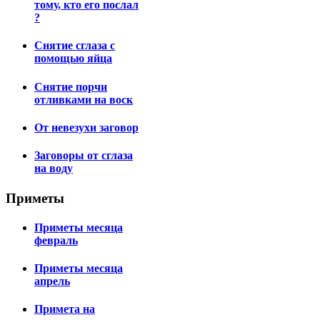
тому, кто его послал
?
Снятие сглаза с
помощью яйца
Снятие порчи
отливками на воск
От невезухи заговор
Заговоры от сглаза
на воду
Приметы
Приметы месяца
февраль
Приметы месяца
апрель
Примета на