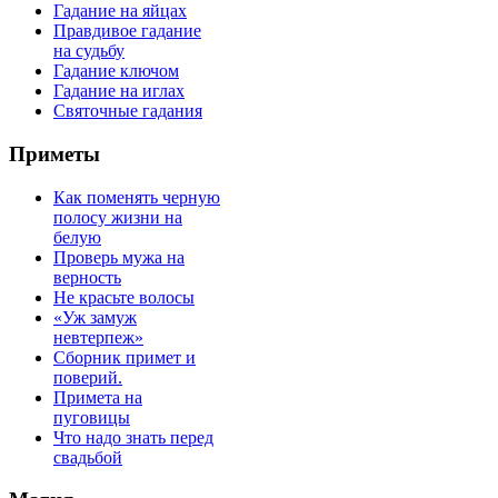
Гадание на яйцах
Правдивое гадание
на судьбу
Гадание ключом
Гадание на иглах
Святочные гадания
Приметы
Как поменять черную
полосу жизни на
белую
Проверь мужа на
верность
Не красьте волосы
«Уж замуж
невтерпеж»
Сборник примет и
поверий.
Примета на
пуговицы
Что надо знать перед
свадьбой