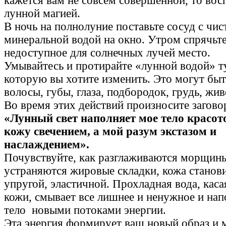
кажется вам не совсем совершенной, то вос
лунной магией.
В ночь на полнолуние поставьте сосуд с чис
минеральной водой на окно. Утром спрячьте
недоступное для солнечных лучей место.
Умывайтесь и протирайте «лунной водой» ту
которую вы хотите изменить. Это могут бы
волосы, губы, глаза, подбородок, грудь, живо
Во время этих действий произносите загово
«Лунный свет наполняет мое тело красо
кожу свечением, а мой разум экстазом и
наслаждением».
Почувствуйте, как разглаживаются морщин
устраняются жировые складки, кожа станов
упругой, эластичной. Прохладная вода, каса
кожи, смывает все лишнее и ненужное и нап
тело новыми потоками энергии.
Эта энергия формирует ваш новый образ и