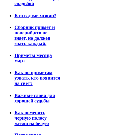
свадьбой
Кто в доме хозяин?
Сборник примет и
поверий,что не
знает, но должен
знать каждый.
Приметы месяца
март
Как по приметам
узнать, кто появится
на свет?
Важные слова для
хорошей судьбы
Как поменять
черную полосу
жизни на белую