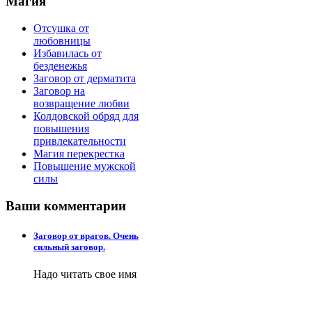
Магия
Отсушка от
любовницы
Избавилась от
безденежья
Заговор от дерматита
Заговор на
возвращение любви
Колдовской обряд для
повышения
привлекательности
Магия перекрестка
Повышение мужской
силы
Ваши
комментарии
Заговор от врагов. Очень
сильный заговор.
Надо читать свое имя