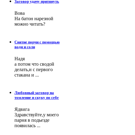
Заговор удачу притянуть
Вова
На батон нарезной
можно читать?
Снятие порчи с помощью
води и соли
Надя
а потом что сводой
делать,и с первого
стакана и ...
Любовный заговор на
томление и скуку по себе
Ядвига
Здравствуйте,у моего
парня в подьезде
появилась ...