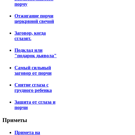
порчу
Отжигание порчи
церкрвной свечой
Заговор, когда
сглазят.
Подклад или
"подарок дьявола"
Самый сильный
заговор от порчи
Снятие сглаза с
грудного ребенка
Защита от сглаза и
порчи
Приметы
Примета на