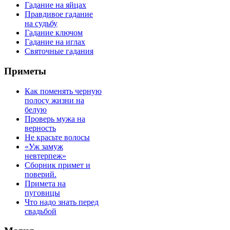
Гадание на яйцах
Правдивое гадание
на судьбу
Гадание ключом
Гадание на иглах
Святочные гадания
Приметы
Как поменять черную
полосу жизни на
белую
Проверь мужа на
верность
Не красьте волосы
«Уж замуж
невтерпеж»
Сборник примет и
поверий.
Примета на
пуговицы
Что надо знать перед
свадьбой