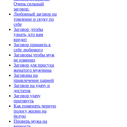
Очень сильный
заговор.
Любовный заговор на
томление и скуку по
себе
Заговор ,чтобы
узнать, кто вам
вредит
Заговор пришить к
себе любимого
Заговоры чтобы муж
не изменял
Заговор для присухи
женатого мужчины
Заговоры на
привлечение парней
Заговор на удачу и
достаток
Заговор удачу
притянуть
Как поменять черную
полосу жизни на
белую
Проверь мужа на
верность