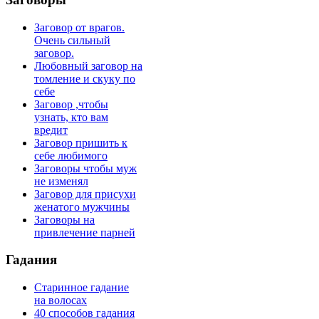
Заговор от врагов.
Очень сильный
заговор.
Любовный заговор на
томление и скуку по
себе
Заговор ,чтобы
узнать, кто вам
вредит
Заговор пришить к
себе любимого
Заговоры чтобы муж
не изменял
Заговор для присухи
женатого мужчины
Заговоры на
привлечение парней
Гадания
Старинное гадание
на волосах
40 способов гадания