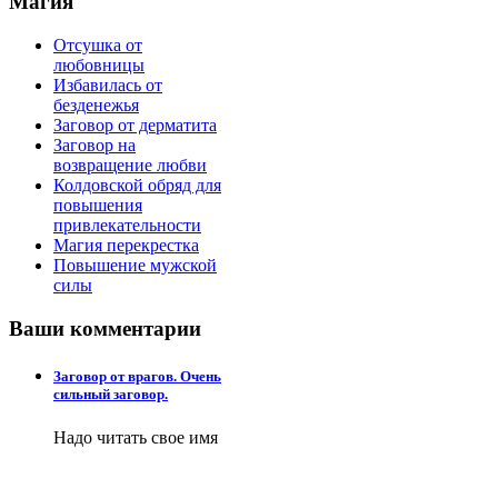
Магия
Отсушка от
любовницы
Избавилась от
безденежья
Заговор от дерматита
Заговор на
возвращение любви
Колдовской обряд для
повышения
привлекательности
Магия перекрестка
Повышение мужской
силы
Ваши
комментарии
Заговор от врагов. Очень
сильный заговор.
Надо читать свое имя