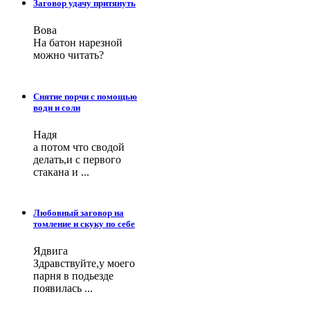
Заговор удачу притянуть
Вова
На батон нарезной
можно читать?
Снятие порчи с помощью
води и соли
Надя
а потом что сводой
делать,и с первого
стакана и ...
Любовный заговор на
томление и скуку по себе
Ядвига
Здравствуйте,у моего
парня в подьезде
появилась ...