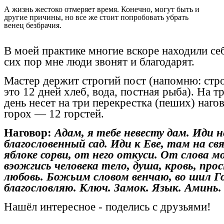
А жизнь жестоко отмеряет время. Конечно, могут быть и
другие причины, но все же стоит попробовать убрать
венец безбрачия.
В моей практике многие вскоре находили себ
сих пор мне люди звонят и благодарят.
Мастер держит строгий пост (напомню: стр
это 12 дней хлеб, вода, постная рыба). На 
день несет на три перекрестка (пеших) наг
горох — 12 горстей.
Наговор:
Адам, я тебе невесту дам. Иди не 
благословенный сад. Иди к Еве, там на св
яблоке сорви, от него откуси. От слова мо
вэожгись человека тело, душа, кровь, прос
любовь. Божьим словом венчаю, во шил Г
благословляю. Ключ. Замок. Язык. Аминь.
Н
ашёл
интересное
-
поделись с друзьями!