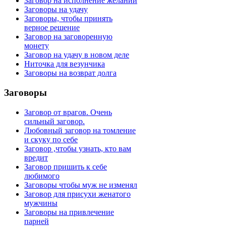
Заговор на исполнение желаний
Заговоры на удачу
Заговоры, чтобы принять
верное решение
Заговор на заговоренную
монету
Заговор на удачу в новом деле
Ниточка для везунчика
Заговоры на возврат долга
Заговоры
Заговор от врагов. Очень
сильный заговор.
Любовный заговор на томление
и скуку по себе
Заговор ,чтобы узнать, кто вам
вредит
Заговор пришить к себе
любимого
Заговоры чтобы муж не изменял
Заговор для присухи женатого
мужчины
Заговоры на привлечение
парней