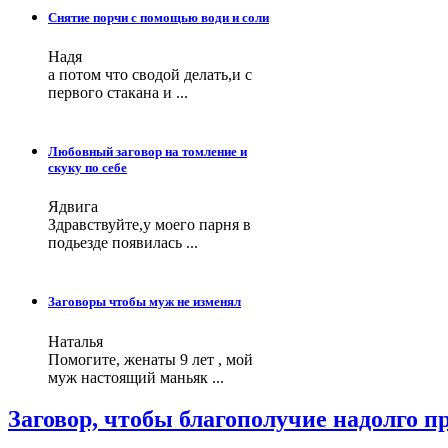
Снятие порчи с помощью води и соли
Надя
а потом что сводой делать,и с
первого стакана и ...
Любовный заговор на томление и
скуку по себе
Ядвига
Здравствуйте,у моего парня в
подьезде появилась ...
Заговоры чтобы муж не изменял
Наталья
Помогите, женаты 9 лет , мой
муж настоящий маньяк ...
Заговор, чтобы благополучие надолго 