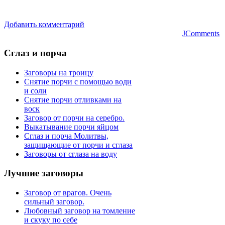
Добавить комментарий
JComments
Сглаз
и порча
Заговоры на троицу
Снятие порчи с помощью води
и соли
Снятие порчи отливками на
воск
Заговор от порчи на серебро.
Выкатывание порчи яйцом
Сглаз и порча Молитвы,
защищающие от порчи и сглаза
Заговоры от сглаза на воду
Лучшие
заговоры
Заговор от врагов. Очень
сильный заговор.
Любовный заговор на томление
и скуку по себе