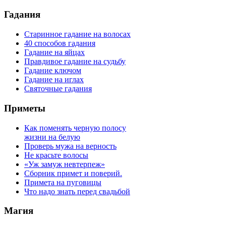
Гадания
Старинное гадание на волосах
40 способов гадания
Гадание на яйцах
Правдивое гадание на судьбу
Гадание ключом
Гадание на иглах
Святочные гадания
Приметы
Как поменять черную полосу
жизни на белую
Проверь мужа на верность
Не красьте волосы
«Уж замуж невтерпеж»
Сборник примет и поверий.
Примета на пуговицы
Что надо знать перед свадьбой
Магия