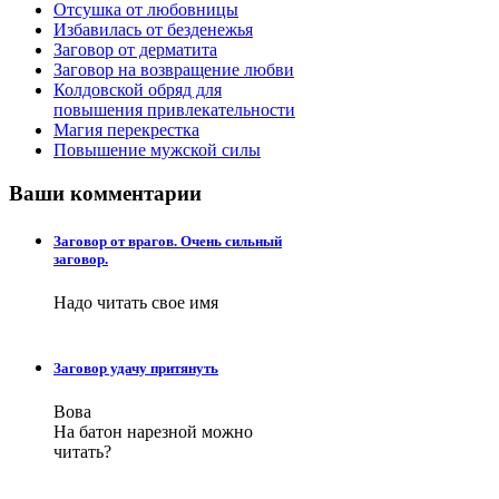
Отсушка от любовницы
Избавилась от безденежья
Заговор от дерматита
Заговор на возвращение любви
Колдовской обряд для
повышения привлекательности
Магия перекрестка
Повышение мужской силы
Ваши
комментарии
Заговор от врагов. Очень сильный
заговор.
Надо читать свое имя
Заговор удачу притянуть
Вова
На батон нарезной можно
читать?