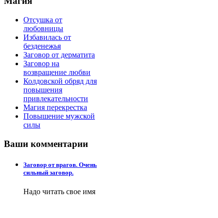
Магия
Отсушка от
любовницы
Избавилась от
безденежья
Заговор от дерматита
Заговор на
возвращение любви
Колдовской обряд для
повышения
привлекательности
Магия перекрестка
Повышение мужской
силы
Ваши
комментарии
Заговор от врагов. Очень
сильный заговор.
Надо читать свое имя