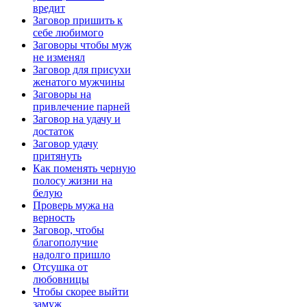
вредит
Заговор пришить к
себе любимого
Заговоры чтобы муж
не изменял
Заговор для присухи
женатого мужчины
Заговоры на
привлечение парней
Заговор на удачу и
достаток
Заговор удачу
притянуть
Как поменять черную
полосу жизни на
белую
Проверь мужа на
верность
Заговор, чтобы
благополучие
надолго пришло
Отсушка от
любовницы
Чтобы скорее выйти
замуж