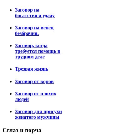
Заговор на
богатство и удачу
Заговор на венец
безбрачия.
Заговор, когда
требуется помощь в
трудном деле
Трезвая жизнь
Заговор от воров
Заговор от плохих
людей
Заговор для присухи
женатого мужчины
Сглаз
и порча