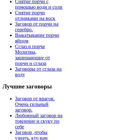
Снятие порчи с
помощью води и соли
Снятие порчи
отливками на воск
Заговор от порчи на
серебро.
Выкатывание порчи
яйцом
Сглаз и порча
Молитвы,
защищающие от
порчи и сглаза
Заговоры от сглаза на
воду
Лучшие
заговоры
Заговор от врагов.
Очень сильный
заговор.
Любовный заговор на
томление и скуку по
себе
Заговор ,чтобы
узнать, кто вам