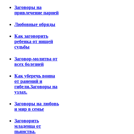
Заговоры на
привлечение парней
Любовные обряды
Как заговорить
ребенка от нищей
судьбы
Заговор-молитва от
всех болезней
Как уберечь воина
от ранений и
гибели.Заговоры на
узлах.
Заговоры на любовь
и мир в семье
Заговорить
младенца от
пьянства.