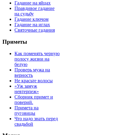
Гадание на яйцах
Правдивое гадание
на судьбу
Гадание ключом
Гадание на иглах
Святочные гадания
Приметы
Как поменять черную
полосу жизни на
белую
Проверь мужа на
верность
Не красьте волосы
«Уж замуж
невтерпеж»
Сборник примет и
поверий.
Примета на
пуговицы
Что надо знать перед
свадьбой