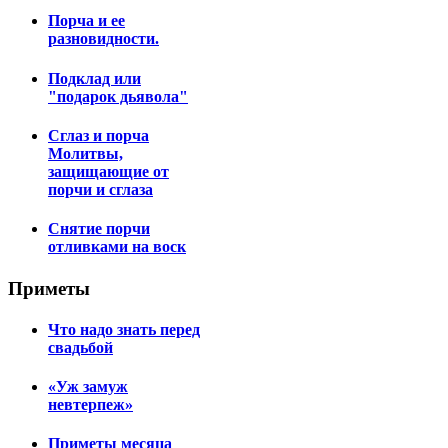
Порча и ее
разновидности.
Подклад или
"подарок дьявола"
Сглаз и порча
Молитвы,
защищающие от
порчи и сглаза
Снятие порчи
отливками на воск
Приметы
Что надо знать перед
свадьбой
«Уж замуж
невтерпеж»
Приметы месяца