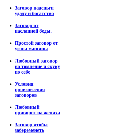
Заговор наденьги
удачу и богатство
Заговор от
насланной беды.
Простой заговор от
угона машины
Любовный заговор
на томление и скуку
по себе
Условия
произнесения
заговоров
Любовный
приворот на жениха
Заговор чтобы
забеременеть