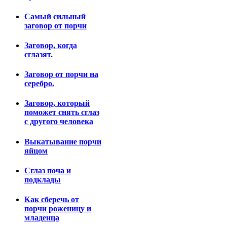
Самый сильный
заговор от порчи
Заговор, когда
сглазят.
Заговор от порчи на
серебро.
Заговор, который
поможет снять сглаз
с другого человека
Выкатывание порчи
яйцом
Сглаз поча и
подклады
Как сберечь от
порчи роженицу и
младенца