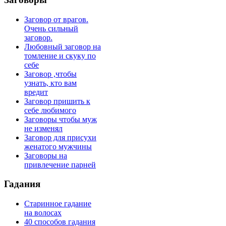
Заговор от врагов.
Очень сильный
заговор.
Любовный заговор на
томление и скуку по
себе
Заговор ,чтобы
узнать, кто вам
вредит
Заговор пришить к
себе любимого
Заговоры чтобы муж
не изменял
Заговор для присухи
женатого мужчины
Заговоры на
привлечение парней
Гадания
Старинное гадание
на волосах
40 способов гадания