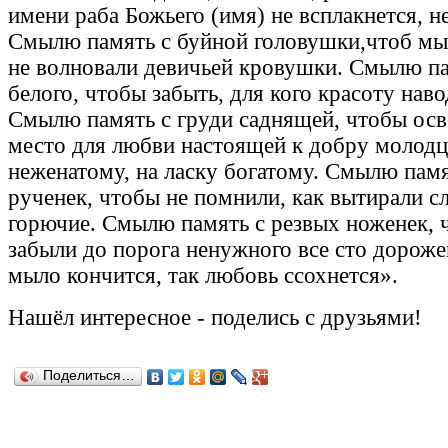
имени раба Божьего (имя) не всплакнется, не
Смылю память с буйной головушки,чтоб м
не волновали девичьей кровушки. Смылю па
белого, чтобы забыть, для кого красоту наво
Смылю память с груди саднящей, чтобы ос
место для любви настоящей к добру молодц
неженатому, на ласку богатому. Смылю памя
рученек, чтобы не помнили, как вытирали с
горючие. Смылю память с резвых ноженек, 
забыли до порога ненужного все сто дороже
мыло кончится, так любовь ссохнется».
Нашёл
интересное
-
поделись с друзьями!
Поделиться…