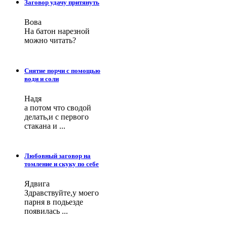
Заговор удачу притянуть
Вова
На батон нарезной
можно читать?
Снятие порчи с помощью
води и соли
Надя
а потом что сводой
делать,и с первого
стакана и ...
Любовный заговор на
томление и скуку по себе
Ядвига
Здравствуйте,у моего
парня в подьезде
появилась ...