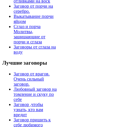
отливками на воск
Заговор от порчи на
серебро.
Выкатывание порчи
яйцом
Сглаз и порча
Молитвы,
защищающие от
порчи и сглаза
Заговоры от сглаза на
воду
Лучшие
заговоры
Заговор от врагов.
Очень сильный
заговор.
Любовный заговор на
томление и скуку по
себе
Заговор ,чтобы
узнать, кто вам
вредит
Заговор пришить к
себе любимого