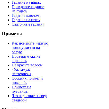
Гадание на яйцах
Правдивое гадание
на судьбу
Гадание ключом
Гадание на иглах
Святочные гадания
Приметы
Как поменять черную
полосу жизни на
белую
Проверь мужа на
верность
Не красьте волосы
«Уж замуж
невтерпеж»
Сборник примет и
поверий.
Примета на
пуговицы
Что надо знать перед
свадьбой