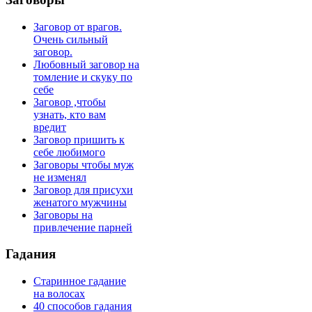
Заговор от врагов.
Очень сильный
заговор.
Любовный заговор на
томление и скуку по
себе
Заговор ,чтобы
узнать, кто вам
вредит
Заговор пришить к
себе любимого
Заговоры чтобы муж
не изменял
Заговор для присухи
женатого мужчины
Заговоры на
привлечение парней
Гадания
Старинное гадание
на волосах
40 способов гадания