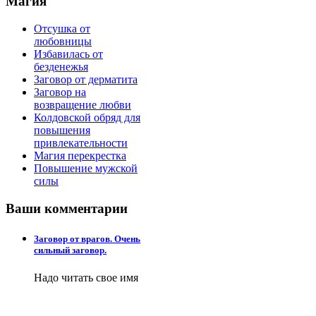
Магия
Отсушка от
любовницы
Избавилась от
безденежья
Заговор от дерматита
Заговор на
возвращение любви
Колдовской обряд для
повышения
привлекательности
Магия перекрестка
Повышение мужской
силы
Ваши
комментарии
Заговор от врагов. Очень
сильный заговор.
Надо читать свое имя