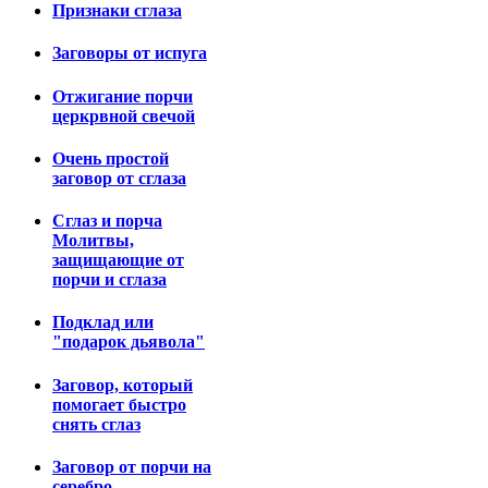
Признаки сглаза
Заговоры от испуга
Отжигание порчи
церкрвной свечой
Очень простой
заговор от сглаза
Сглаз и порча
Молитвы,
защищающие от
порчи и сглаза
Подклад или
"подарок дьявола"
Заговор, который
помогает быстро
снять сглаз
Заговор от порчи на
серебро.