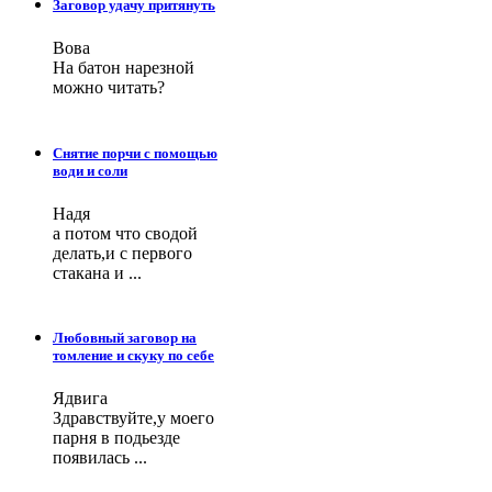
Заговор удачу притянуть
Вова
На батон нарезной
можно читать?
Снятие порчи с помощью
води и соли
Надя
а потом что сводой
делать,и с первого
стакана и ...
Любовный заговор на
томление и скуку по себе
Ядвига
Здравствуйте,у моего
парня в подьезде
появилась ...