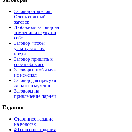
Заговор от врагов.
Очень сильный
заговор.
Любовный заговор на
томление и скуку по
себе
Заговор ,чтобы
узнать, кто вам
вредит
Заговор пришить к
себе любимого
Заговоры чтобы муж
не изменял
Заговор для присухи
женатого мужчины
Заговоры на
привлечение парней
Гадания
Старинное гадание
на волосах
40 способов гадания