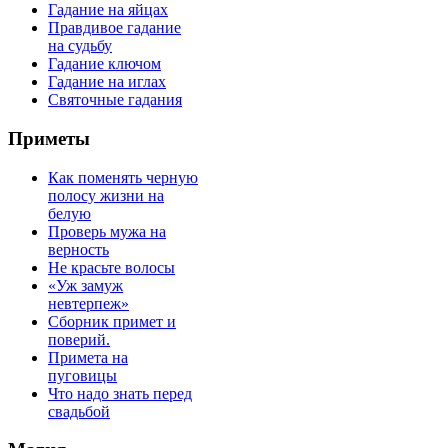
Гадание на яйцах
Правдивое гадание
на судьбу
Гадание ключом
Гадание на иглах
Святочные гадания
Приметы
Как поменять черную
полосу жизни на
белую
Проверь мужа на
верность
Не красьте волосы
«Уж замуж
невтерпеж»
Сборник примет и
поверий.
Примета на
пуговицы
Что надо знать перед
свадьбой