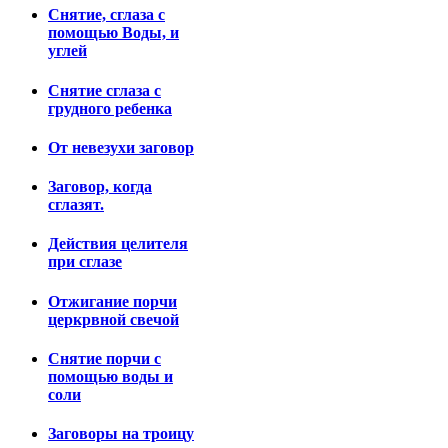
Снятие, сглаза с
помощью Воды, и
углей
Снятие сглаза с
грудного ребенка
От невезухи заговор
Заговор, когда
сглазят.
Действия целителя
при сглазе
Отжигание порчи
церкрвной свечой
Снятие порчи с
помощью воды и
соли
Заговоры на троицу