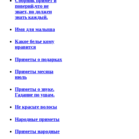
Сборник примет и
поверий,что не
знает, но должен
знать каждый.
Имя для малыша
Какое белье кому
нравится
Приметы о подарках
Приметы месяца
июль
Приметы о звуке.
Гадание по ушам.
Не красьте волосы
Народные приметы
Приметы народные