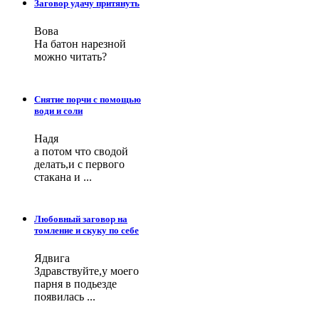
Заговор удачу притянуть
Вова
На батон нарезной
можно читать?
Снятие порчи с помощью
води и соли
Надя
а потом что сводой
делать,и с первого
стакана и ...
Любовный заговор на
томление и скуку по себе
Ядвига
Здравствуйте,у моего
парня в подьезде
появилась ...