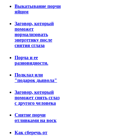
Выкатывание порчи
яйцом
Заговор, который
поможет
нормализовать
энергетику после
снятия сглаза
Порча и ее
разновидности.
Подклад или
"подарок дьявола"
Заговор, который
поможет снять сглаз
с другого человека
Снятие порчи
отливками на воск
Как сберечь от