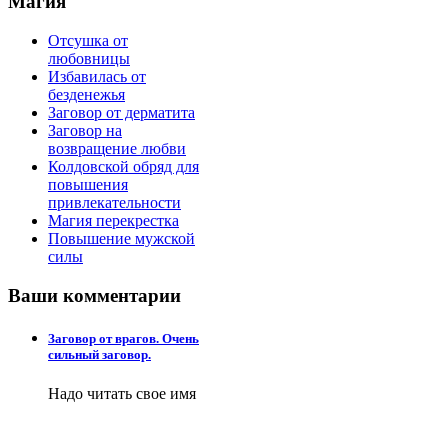
Магия
Отсушка от
любовницы
Избавилась от
безденежья
Заговор от дерматита
Заговор на
возвращение любви
Колдовской обряд для
повышения
привлекательности
Магия перекрестка
Повышение мужской
силы
Ваши
комментарии
Заговор от врагов. Очень
сильный заговор.
Надо читать свое имя