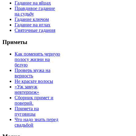
Гадание на яйцах
Правдивое гадание
на судьбу
Гадание ключом
Гадание на иглах
Святочные гадания
Приметы
Как поменять черную
полосу жизни на
белую
Проверь мужа на
верность
Не красьте волосы
«Уж замуж
невтерпеж»
Сборник примет и
поверий.
Примета на
пуговицы
Что надо знать перед
свадьбой