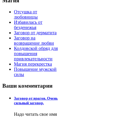
Магия
Отсушка от
любовницы
Избавилась от
безденежья
Заговор от дерматита
Заговор на
возвращение любви
Колдовской обряд для
повышения
привлекательности
Магия перекрестка
Повышение мужской
силы
Ваши
комментарии
Заговор от врагов. Очень
сильный заговор.
Надо читать свое имя