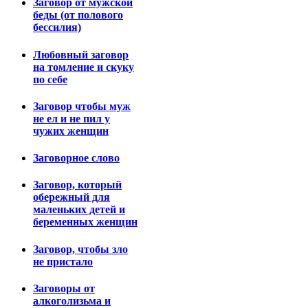
Заговор от мужской
беды (от полового
бессилия)
Любовный заговор
на томление и скуку
по себе
Заговор чтобы муж
не ел и не пил у
чужих женщин
Заговорное слово
Заговор, который
обережный для
маленьких детей и
беременных женщин
Заговор, чтобы зло
не пристало
Заговоры от
алкоголизьма и