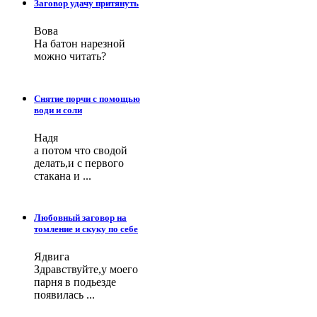
Заговор удачу притянуть
Вова
На батон нарезной
можно читать?
Снятие порчи с помощью
води и соли
Надя
а потом что сводой
делать,и с первого
стакана и ...
Любовный заговор на
томление и скуку по себе
Ядвига
Здравствуйте,у моего
парня в подьезде
появилась ...