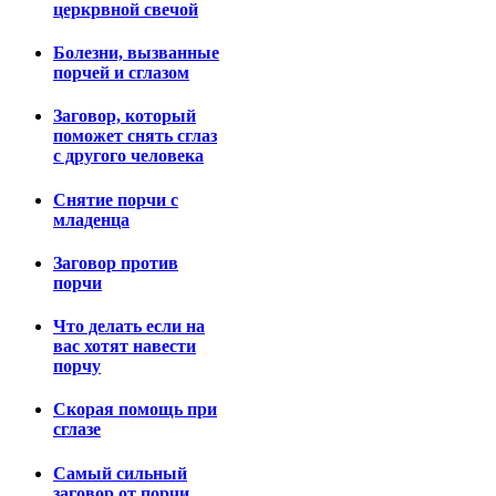
церкрвной свечой
Болезни, вызванные
порчей и сглазом
Заговор, который
поможет снять сглаз
с другого человека
Снятие порчи с
младенца
Заговор против
порчи
Что делать если на
вас хотят навести
порчу
Скорая помощь при
сглазе
Самый сильный
заговор от порчи