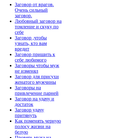
Заговор от врагов.
Очень сильный
заговор.
Любовный заговор на
томление и скуку по
себе
Заговор ,чтобы
узнать, кто вам
вредит
Заговор пришить к
себе любимого
Заговоры чтобы муж
не изменял
Заговор для присухи
женатого мужчины
Заговоры на
привлечение парней
Заговор на удачу и
достаток
Заговор удачу
притянуть
Как поменять черную
полосу жизни на
белую
Проверь мужа на