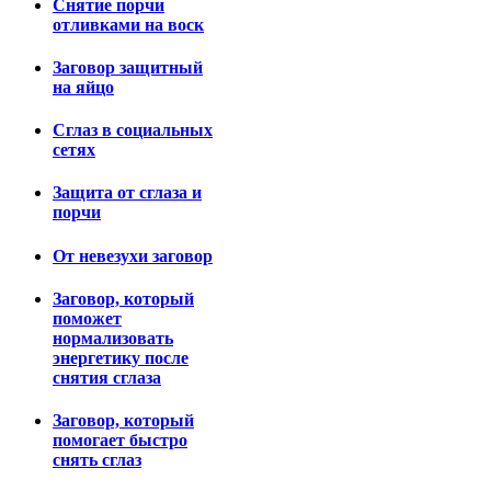
Снятие порчи
отливками на воск
Заговор защитный
на яйцо
Сглаз в социальных
сетях
Защита от сглаза и
порчи
От невезухи заговор
Заговор, который
поможет
нормализовать
энергетику после
снятия сглаза
Заговор, который
помогает быстро
снять сглаз