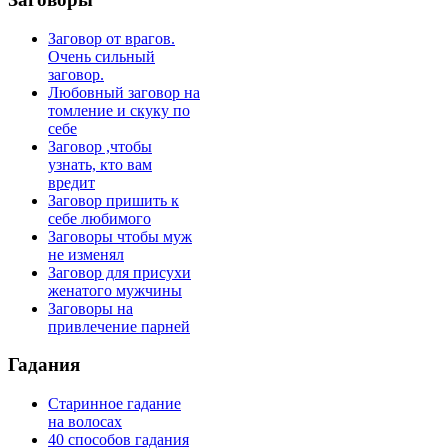
Заговор от врагов.
Очень сильный
заговор.
Любовный заговор на
томление и скуку по
себе
Заговор ,чтобы
узнать, кто вам
вредит
Заговор пришить к
себе любимого
Заговоры чтобы муж
не изменял
Заговор для присухи
женатого мужчины
Заговоры на
привлечение парней
Гадания
Старинное гадание
на волосах
40 способов гадания