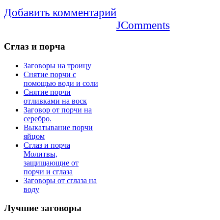
Добавить комментарий
JComments
Сглаз
и порча
Заговоры на троицу
Снятие порчи с
помощью води и соли
Снятие порчи
отливками на воск
Заговор от порчи на
серебро.
Выкатывание порчи
яйцом
Сглаз и порча
Молитвы,
защищающие от
порчи и сглаза
Заговоры от сглаза на
воду
Лучшие
заговоры