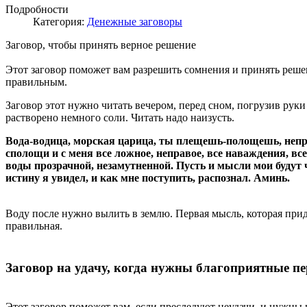
Подробности
Категория:
Денежные заговоры
Заговор, чтобы принять верное решение
Этот заговор поможет вам разрешить сомнения и принять решени
правильным.
Заговор этот нужно читать вечером, перед сном, погрузив руки 
растворено немного соли. Читать надо наизусть.
Вода-водица, морская царица, ты плещешь-полощешь, неп
сполощи и с меня все ложное, неправое, все наваждения, все
воды прозрачной, незамутненной. Пусть и мысли мои будут 
истину я увидел, и как мне поступить, распознал. Аминь.
Воду после нужно вылить в землю. Первая мысль, которая придет
правильная.
Заговор на удачу, когда нужны благоприятные п
Этот заговор поможет вам, если преследуют неудачи, и нужны 