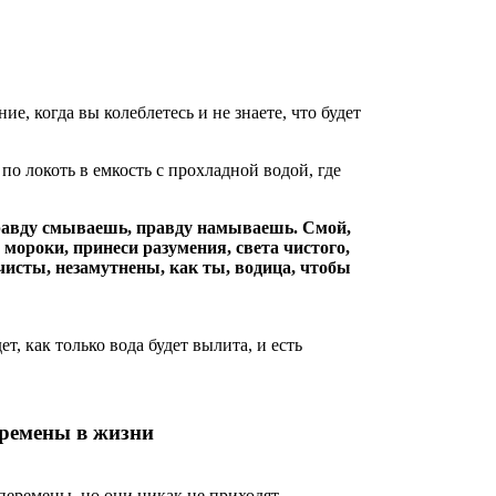
е, когда вы колеблетесь и не знаете, что будет
по локоть в емкость с прохладной водой, где
равду смываешь, правду намываешь. Смой,
 мороки, принеси разумения, света чистого,
чисты, незамутнены, как ты, водица, чтобы
, как только вода будет вылита, и есть
еремены в жизни
перемены, но они никак не приходят.