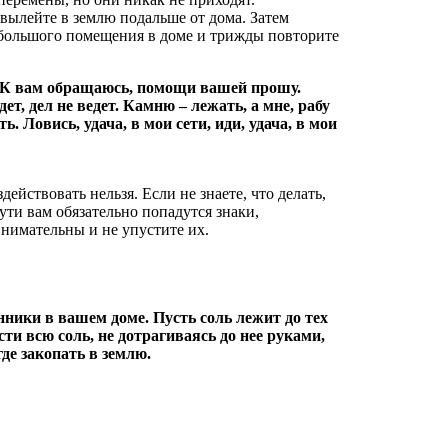
 вылейте в землю подальше от дома. Затем
о большого помещения в доме и трижды повторите
! К вам обращаюсь, помощи вашей прошу.
ет, дел не ведет. Камню – лежать, а мне, рабу
ь. Ловись, удача, в мои сети, иди, удача, в мои
ействовать нельзя. Если не знаете, что делать,
ути вам обязательно попадутся знаки,
внимательны и не упустите их.
онники в вашем доме. Пусть соль лежит до тех
сти всю соль, не дотрагиваясь до нее руками,
де закопать в землю.