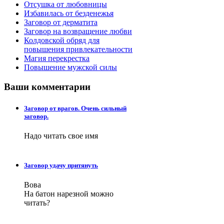
Отсушка от любовницы
Избавилась от безденежья
Заговор от дерматита
Заговор на возвращение любви
Колдовской обряд для
повышения привлекательности
Магия перекрестка
Повышение мужской силы
Ваши
комментарии
Заговор от врагов. Очень сильный
заговор.
Надо читать свое имя
Заговор удачу притянуть
Вова
На батон нарезной можно
читать?