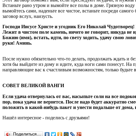
Встаньте рано утром и вымойте все полы в доме. Грязную воду
вымойтесь сами, наденьте все чистое, встаньте посреди самог
заговор вслух, наизусть.
Господи Иисусе Христе и угодник Его Николай Чудотворец
Лежит в чистом поле камень, ничего не говорит, никуда не ид
Божию (имя), встать, идти, по свету ходить, удачу свою ловит
руки! Аминь.
После нужно обязательно что-то делать, продолжать ждать и безд
хотя бы выйдите из дому и идите, куда ноги сами понесут. На п
направляющие вас к счастливым возможностям, только будьте 
СОВЕТ ВЕЛИКОЙ ВАНГИ
Если удача отвернулась от вас, насыпьте соли на все подок
пор, пока удача не вернется. После надо будет аккуратно сме
положить в какой-нибудь пакет и унести подальше от дома, г
Нашёл
интересное
-
поделись с друзьями!
Поделиться…