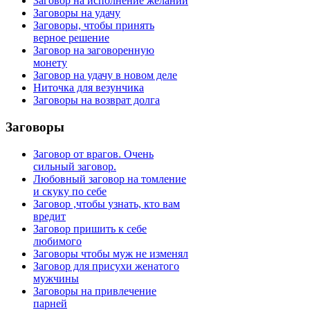
Заговор на исполнение желаний
Заговоры на удачу
Заговоры, чтобы принять
верное решение
Заговор на заговоренную
монету
Заговор на удачу в новом деле
Ниточка для везунчика
Заговоры на возврат долга
Заговоры
Заговор от врагов. Очень
сильный заговор.
Любовный заговор на томление
и скуку по себе
Заговор ,чтобы узнать, кто вам
вредит
Заговор пришить к себе
любимого
Заговоры чтобы муж не изменял
Заговор для присухи женатого
мужчины
Заговоры на привлечение
парней