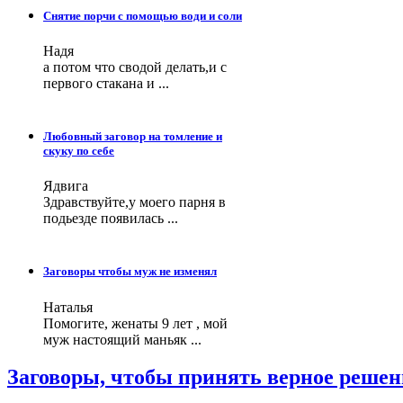
Снятие порчи с помощью води и соли
Надя
а потом что сводой делать,и с
первого стакана и ...
Любовный заговор на томление и
скуку по себе
Ядвига
Здравствуйте,у моего парня в
подьезде появилась ...
Заговоры чтобы муж не изменял
Наталья
Помогите, женаты 9 лет , мой
муж настоящий маньяк ...
Заговоры, чтобы принять верное решен