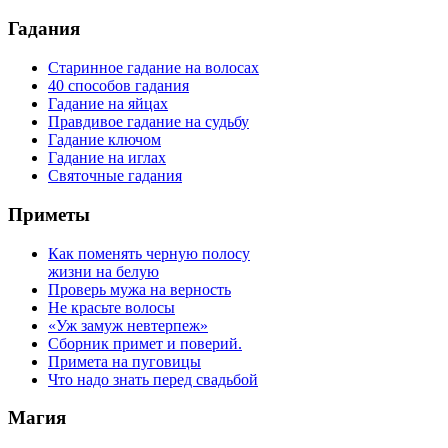
Гадания
Старинное гадание на волосах
40 способов гадания
Гадание на яйцах
Правдивое гадание на судьбу
Гадание ключом
Гадание на иглах
Святочные гадания
Приметы
Как поменять черную полосу
жизни на белую
Проверь мужа на верность
Не красьте волосы
«Уж замуж невтерпеж»
Сборник примет и поверий.
Примета на пуговицы
Что надо знать перед свадьбой
Магия