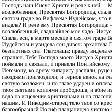
Господь наш Иисус Христе и рече к ней: – 
возлюбленная, Пресвятая Богородица, спала
святом граде во Вифлееме Иудейском, что в
видала? И рече ему Пресвятая Богородица:
возлюбленный, сладчайшее мое чадо, Иисус
Спала, еси, в марте месяце в святом граде 
Иудейском и увидела сон дивен: архангела 
безплотных сил Глаголаша: правду видела е
страшен. Тебя Господа моего Иисуса Христ
поймали и связали, и привели Понтийскому
Иегемону, ко древу кипарису распяли, руце 
гвоздями пригвоздили, и тернов венок на гл
святую возложен, и по главе ударен и оплева
твоя святыми копиями прободоша, и абие и
вода на исцеление христианами и на спасен
нашим. И Никодим-старец тело твое со крес
благообразный Иосиф плащаницею чистою о