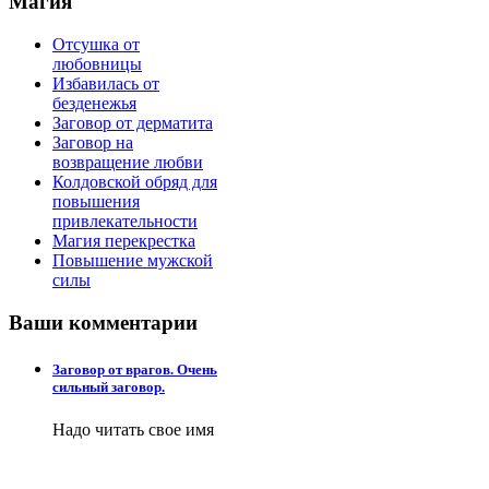
Магия
Отсушка от
любовницы
Избавилась от
безденежья
Заговор от дерматита
Заговор на
возвращение любви
Колдовской обряд для
повышения
привлекательности
Магия перекрестка
Повышение мужской
силы
Ваши
комментарии
Заговор от врагов. Очень
сильный заговор.
Надо читать свое имя