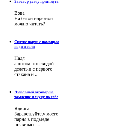
Заговор удачу притянуть
Вова
На батон нарезной
можно читать?
Снятие порчи с помощью
води и соли
Надя
а потом что сводой
делать,и с первого
стакана и ...
Любовный заговор на
томление и скуку по себе
Ядвига
Здравствуйте,у моего
парня в подьезде
появилась ...