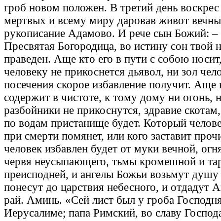
гроб новом положен. В третий день воскрес 
мертвых и всему миру даровав живот вечны
рукописание Адамово. И рече сын Божий: –
Пресвятая Богородица, во истину сон твой 
праведен. Аще кто его в пути с собою носит
человеку не прикоснется дьявол, ни зол чел
посечения скорое избавление получит. Аще 
содержит в чистоте, к тому дому ни огонь, 
разбойники не прикоснутся, здравие скотам
по водам пристанище будет. Который челове
при смерти помянет, или кого заставит прочи
человек избавлен будет от муки вечной, огн
червя неусыпающего, тьмы кромешной и та
преисподней, и ангелы Божьи возьмут душу
понесут до царствия небесного, и отдадут 
рай. Аминь. «Сей лист был у гроба Господня
Иерусалиме; папа Римский, во славу Господ