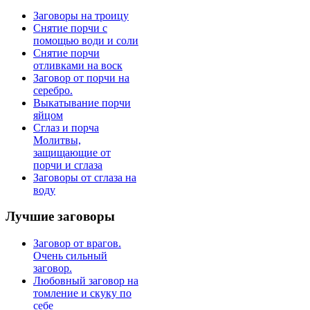
Заговоры на троицу
Снятие порчи с
помощью води и соли
Снятие порчи
отливками на воск
Заговор от порчи на
серебро.
Выкатывание порчи
яйцом
Сглаз и порча
Молитвы,
защищающие от
порчи и сглаза
Заговоры от сглаза на
воду
Лучшие
заговоры
Заговор от врагов.
Очень сильный
заговор.
Любовный заговор на
томление и скуку по
себе