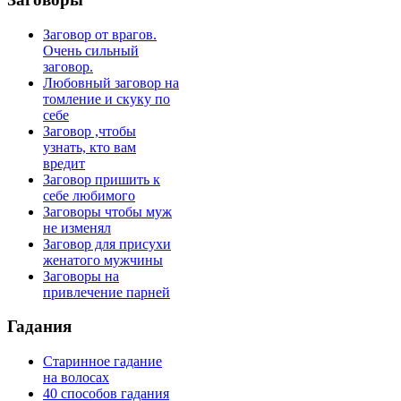
Заговор от врагов.
Очень сильный
заговор.
Любовный заговор на
томление и скуку по
себе
Заговор ,чтобы
узнать, кто вам
вредит
Заговор пришить к
себе любимого
Заговоры чтобы муж
не изменял
Заговор для присухи
женатого мужчины
Заговоры на
привлечение парней
Гадания
Старинное гадание
на волосах
40 способов гадания