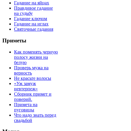
Гадание на яйцах
Правдивое гадание
на судьбу
Гадание ключом
Гадание на иглах
Святочные гадания
Приметы
Как поменять черную
полосу жизни на
белую
Проверь мужа на
верность
Не красьте волосы
«Уж замуж
невтерпеж»
Сборник примет и
поверий.
Примета на
пуговицы
Что надо знать перед
свадьбой