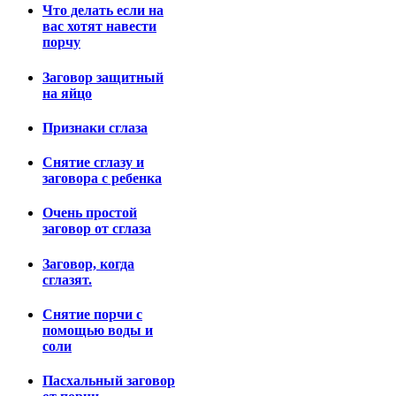
Что делать если на
вас хотят навести
порчу
Заговор защитный
на яйцо
Признаки сглаза
Снятие сглазу и
заговора с ребенка
Очень простой
заговор от сглаза
Заговор, когда
сглазят.
Снятие порчи с
помощью воды и
соли
Пасхальный заговор