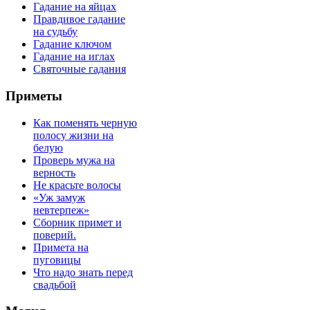
Гадание на яйцах
Правдивое гадание
на судьбу
Гадание ключом
Гадание на иглах
Святочные гадания
Приметы
Как поменять черную
полосу жизни на
белую
Проверь мужа на
верность
Не красьте волосы
«Уж замуж
невтерпеж»
Сборник примет и
поверий.
Примета на
пуговицы
Что надо знать перед
свадьбой