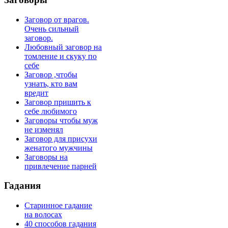
Заговор от врагов.
Очень сильный
заговор.
Любовный заговор на
томление и скуку по
себе
Заговор ,чтобы
узнать, кто вам
вредит
Заговор пришить к
себе любимого
Заговоры чтобы муж
не изменял
Заговор для присухи
женатого мужчины
Заговоры на
привлечение парней
Гадания
Старинное гадание
на волосах
40 способов гадания