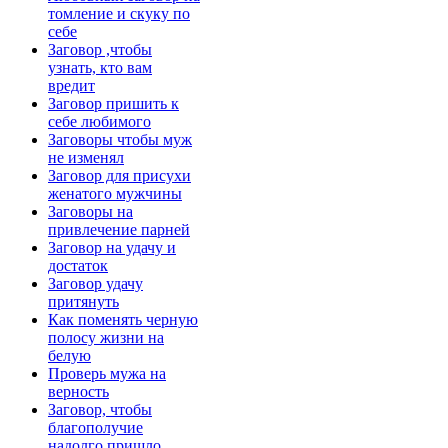
томление и скуку по
себе
Заговор ,чтобы
узнать, кто вам
вредит
Заговор пришить к
себе любимого
Заговоры чтобы муж
не изменял
Заговор для присухи
женатого мужчины
Заговоры на
привлечение парней
Заговор на удачу и
достаток
Заговор удачу
притянуть
Как поменять черную
полосу жизни на
белую
Проверь мужа на
верность
Заговор, чтобы
благополучие
надолго пришло