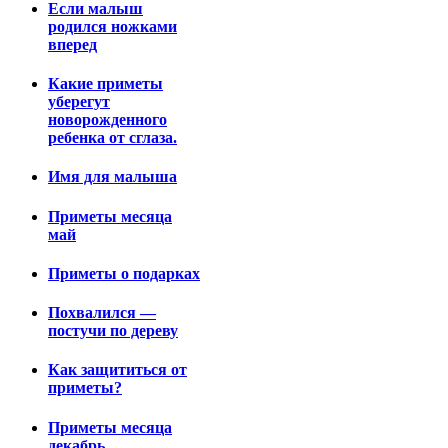
Если малыш
родился ножками
вперед
Какие приметы
уберегут
новорожденного
ребенка от сглаза.
Имя для малыша
Приметы месяца
май
Приметы о подарках
Похвалился —
постучи по дереву
Как защититься от
приметы?
Приметы месяца
декабрь