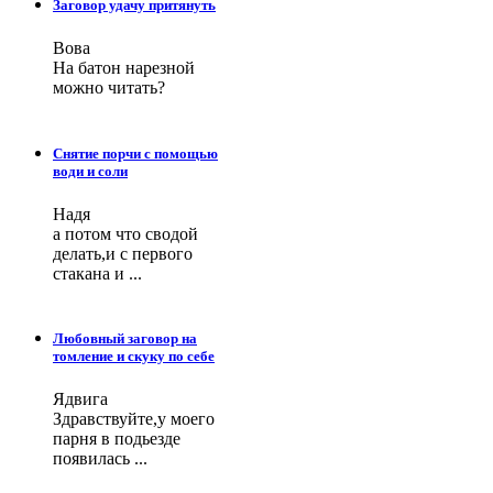
Заговор удачу притянуть
Вова
На батон нарезной
можно читать?
Снятие порчи с помощью
води и соли
Надя
а потом что сводой
делать,и с первого
стакана и ...
Любовный заговор на
томление и скуку по себе
Ядвига
Здравствуйте,у моего
парня в подьезде
появилась ...