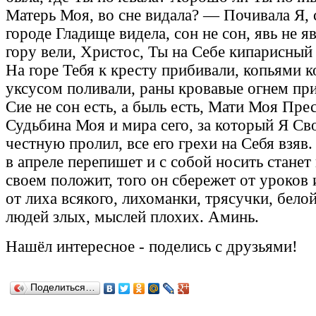
Матерь Моя, во сне видала? — Почивала Я, 
городе Гладище видела, сон не сон, явь не яв
гору вели, Христос, Ты на Себе кипарисный 
На горе Тебя к кресту прибивали, копьями к
уксусом поливали, раны кровавые огнем пр
Сие не сон есть, а быль есть, Мати Моя Пре
Судьбина Моя и мира сего, за который Я Св
честную пролил, все его грехи на Себя взяв.
в апреле перепишет и с собой носить станет
своем положит, того он сбережет от уроков 
от лиха всякого, лихоманки, трясучки, бело
людей злых, мыслей плохих. Аминь.
Нашёл
интересное
-
поделись с друзьями!
Поделиться…