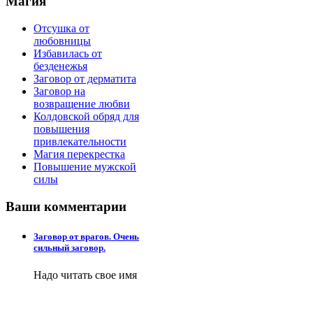
Магия
Отсушка от
любовницы
Избавилась от
безденежья
Заговор от дерматита
Заговор на
возвращение любви
Колдовской обряд для
повышения
привлекательности
Магия перекрестка
Повышение мужской
силы
Ваши
комментарии
Заговор от врагов. Очень
сильный заговор.
Надо читать свое имя